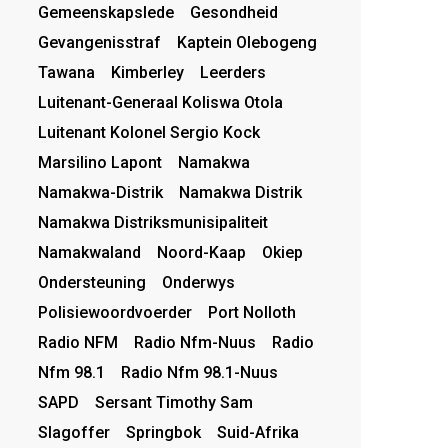
Gemeenskapslede
Gesondheid
Gevangenisstraf
Kaptein Olebogeng
Tawana
Kimberley
Leerders
Luitenant-Generaal Koliswa Otola
Luitenant Kolonel Sergio Kock
Marsilino Lapont
Namakwa
Namakwa-Distrik
Namakwa Distrik
Namakwa Distriksmunisipaliteit
Namakwaland
Noord-Kaap
Okiep
Ondersteuning
Onderwys
Polisiewoordvoerder
Port Nolloth
Radio NFM
Radio Nfm-Nuus
Radio
Nfm 98.1
Radio Nfm 98.1-Nuus
SAPD
Sersant Timothy Sam
Slagoffer
Springbok
Suid-Afrika