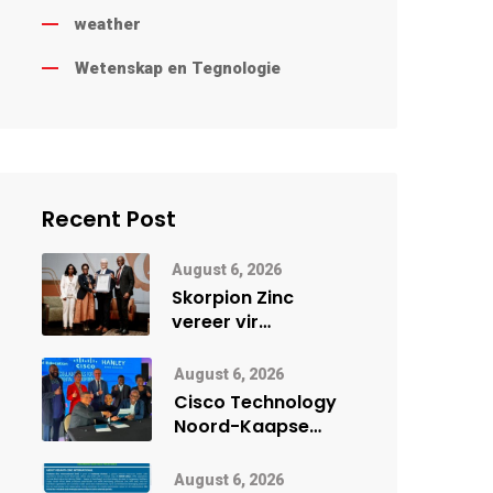
weather
Wetenskap en Tegnologie
Recent Post
August 6, 2026
Skorpion Zinc
vereer vir
uitstaande
veiligheidsprestasie
August 6, 2026
by Namibië Mynbou
Cisco Technology
Ekspo
Noord-Kaapse
Onderwys vorm
digitale toekoms
August 6, 2026