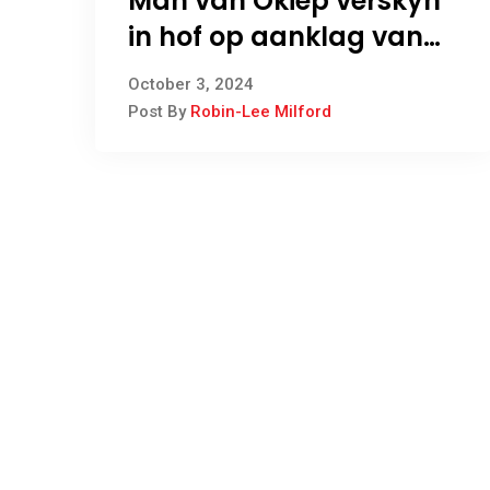
Man van Okiep verskyn
in hof op aanklag van
moord
October 3, 2024
Post By
Robin-Lee Milford