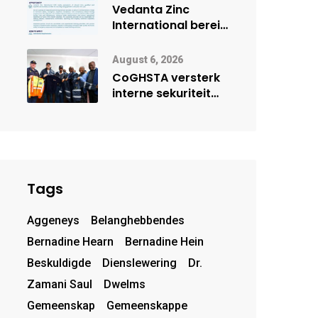
deur Cisco-
Vedanta Zinc
vennootskap
International berei
Skorpion Zinc voor
vir moontlike
August 6, 2026
herbegin
CoGHSTA versterk
interne sekuriteit
met oorhandiging
van uniforms
Tags
Aggeneys
Belanghebbendes
Bernadine Hearn
Bernadine Hein
Beskuldigde
Dienslewering
Dr.
Zamani Saul
Dwelms
Gemeenskap
Gemeenskappe