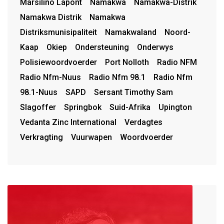
Marsilino Lapont
Namakwa
Namakwa-Distrik
Namakwa Distrik
Namakwa
Distriksmunisipaliteit
Namakwaland
Noord-
Kaap
Okiep
Ondersteuning
Onderwys
Polisiewoordvoerder
Port Nolloth
Radio NFM
Radio Nfm-Nuus
Radio Nfm 98.1
Radio Nfm
98.1-Nuus
SAPD
Sersant Timothy Sam
Slagoffer
Springbok
Suid-Afrika
Upington
Vedanta Zinc International
Verdagtes
Verkragting
Vuurwapen
Woordvoerder