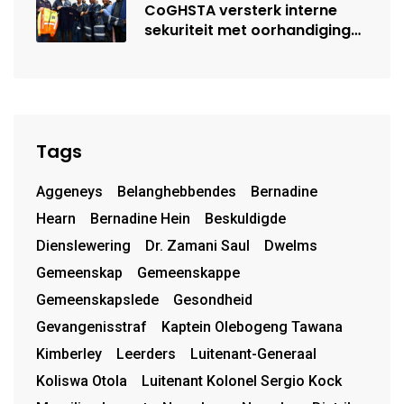
CoGHSTA versterk interne
sekuriteit met oorhandiging
van uniforms
Tags
Aggeneys
Belanghebbendes
Bernadine
Hearn
Bernadine Hein
Beskuldigde
Dienslewering
Dr. Zamani Saul
Dwelms
Gemeenskap
Gemeenskappe
Gemeenskapslede
Gesondheid
Gevangenisstraf
Kaptein Olebogeng Tawana
Kimberley
Leerders
Luitenant-Generaal
Koliswa Otola
Luitenant Kolonel Sergio Kock