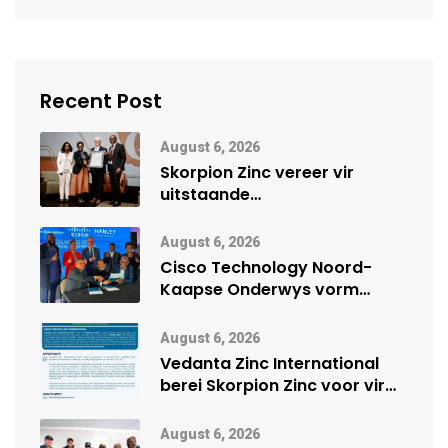
Recent Post
August 6, 2026
Skorpion Zinc vereer vir
uitstaande
veiligheidsprestasie by
Namibië Mynbou Ekspo
August 6, 2026
Cisco Technology Noord-
Kaapse Onderwys vorm
digitale toekoms deur Cisco-
vennootskap
August 6, 2026
Vedanta Zinc International
berei Skorpion Zinc voor vir
moontlike herbegin
August 6, 2026