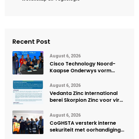
Recent Post
August 6, 2026
Cisco Technology Noord-
Kaapse Onderwys vorm
digitale toekoms deur Cisco-
vennootskap
August 6, 2026
Vedanta Zinc International
berei Skorpion Zinc voor vir
moontlike herbegin
August 6, 2026
CoGHSTA versterk interne
sekuriteit met oorhandiging
van uniforms