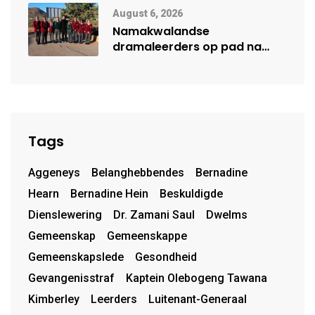
August 6, 2026
Namakwalandse
dramaleerders op pad na
Steil Dramafees
Tags
Aggeneys
Belanghebbendes
Bernadine
Hearn
Bernadine Hein
Beskuldigde
Dienslewering
Dr. Zamani Saul
Dwelms
Gemeenskap
Gemeenskappe
Gemeenskapslede
Gesondheid
Gevangenisstraf
Kaptein Olebogeng Tawana
Kimberley
Leerders
Luitenant-Generaal