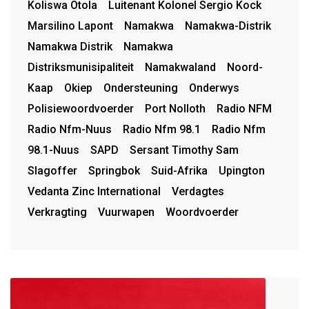
Koliswa Otola
Luitenant Kolonel Sergio Kock
Marsilino Lapont
Namakwa
Namakwa-Distrik
Namakwa Distrik
Namakwa
Distriksmunisipaliteit
Namakwaland
Noord-
Kaap
Okiep
Ondersteuning
Onderwys
Polisiewoordvoerder
Port Nolloth
Radio NFM
Radio Nfm-Nuus
Radio Nfm 98.1
Radio Nfm
98.1-Nuus
SAPD
Sersant Timothy Sam
Slagoffer
Springbok
Suid-Afrika
Upington
Vedanta Zinc International
Verdagtes
Verkragting
Vuurwapen
Woordvoerder