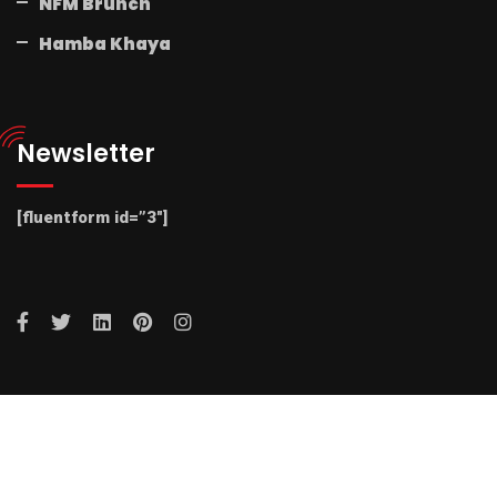
NFM Brunch
Hamba Khaya
Newsletter
[fluentform id=”3″]
© 2025 Radio NFM. All Rights Reserved by Radio NFM.