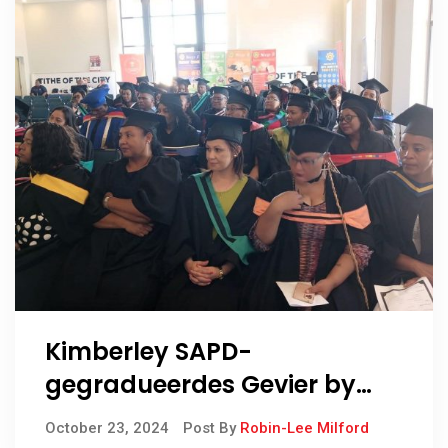
Kimberley SAPD-
gegradueerdes Gevier by
Unieke Seremonie
October 23, 2024
Post By
Robin-Lee Milford