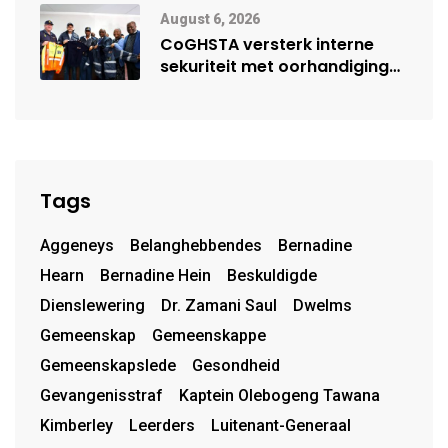
August 6, 2026
CoGHSTA versterk interne
sekuriteit met oorhandiging
van uniforms
Tags
Aggeneys
Belanghebbendes
Bernadine
Hearn
Bernadine Hein
Beskuldigde
Dienslewering
Dr. Zamani Saul
Dwelms
Gemeenskap
Gemeenskappe
Gemeenskapslede
Gesondheid
Gevangenisstraf
Kaptein Olebogeng Tawana
Kimberley
Leerders
Luitenant-Generaal