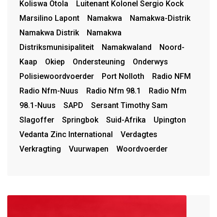
Koliswa Otola
Luitenant Kolonel Sergio Kock
Marsilino Lapont
Namakwa
Namakwa-Distrik
Namakwa Distrik
Namakwa
Distriksmunisipaliteit
Namakwaland
Noord-
Kaap
Okiep
Ondersteuning
Onderwys
Polisiewoordvoerder
Port Nolloth
Radio NFM
Radio Nfm-Nuus
Radio Nfm 98.1
Radio Nfm
98.1-Nuus
SAPD
Sersant Timothy Sam
Slagoffer
Springbok
Suid-Afrika
Upington
Vedanta Zinc International
Verdagtes
Verkragting
Vuurwapen
Woordvoerder