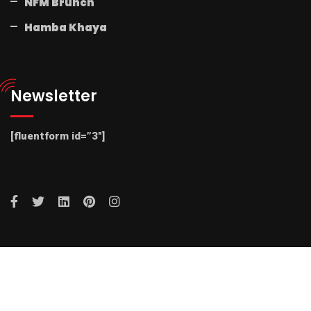
NFM Brunch
Hamba Khaya
Newsletter
[fluentform id=”3″]
© 2025 Radio NFM. All Rights Reserved by Radio NFM.