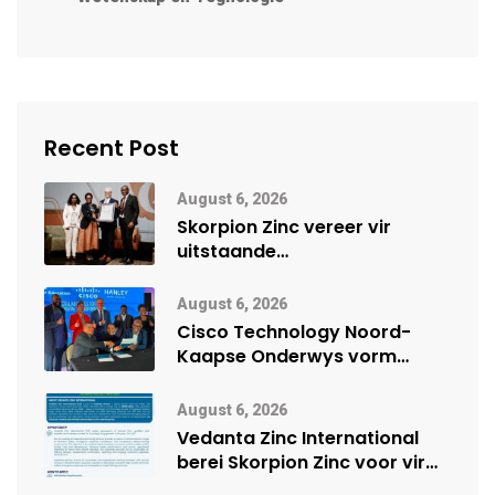
Recent Post
August 6, 2026
Skorpion Zinc vereer vir
uitstaande
veiligheidsprestasie by
Namibië Mynbou Ekspo
August 6, 2026
Cisco Technology Noord-
Kaapse Onderwys vorm
digitale toekoms deur Cisco-
vennootskap
August 6, 2026
Vedanta Zinc International
berei Skorpion Zinc voor vir
moontlike herbegin