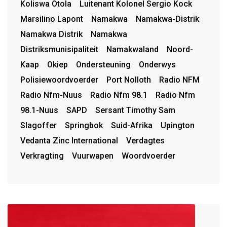
Koliswa Otola
Luitenant Kolonel Sergio Kock
Marsilino Lapont
Namakwa
Namakwa-Distrik
Namakwa Distrik
Namakwa
Distriksmunisipaliteit
Namakwaland
Noord-
Kaap
Okiep
Ondersteuning
Onderwys
Polisiewoordvoerder
Port Nolloth
Radio NFM
Radio Nfm-Nuus
Radio Nfm 98.1
Radio Nfm
98.1-Nuus
SAPD
Sersant Timothy Sam
Slagoffer
Springbok
Suid-Afrika
Upington
Vedanta Zinc International
Verdagtes
Verkragting
Vuurwapen
Woordvoerder