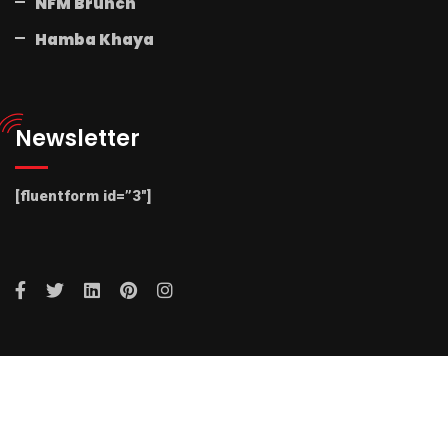
NFM Brunch
Hamba Khaya
Newsletter
[fluentform id=”3″]
© 2025 Radio NFM. All Rights Reserved by Radio NFM.