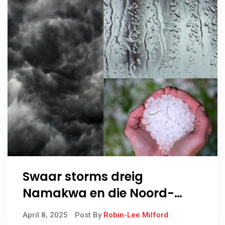
Swaar storms dreig
Namakwa en die Noord-
Kaap
April 8, 2025
Post By
Robin-Lee Milford