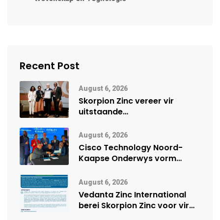
Recent Post
August 6, 2026
Skorpion Zinc vereer vir
uitstaande
veiligheidsprestasie by
Namibië Mynbou Ekspo
August 6, 2026
Cisco Technology Noord-
Kaapse Onderwys vorm
digitale toekoms deur Cisco-
vennootskap
August 6, 2026
Vedanta Zinc International
berei Skorpion Zinc voor vir
moontlike herbegin