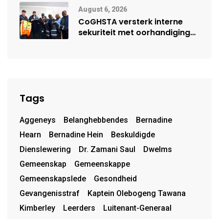
August 6, 2026
CoGHSTA versterk interne
sekuriteit met oorhandiging
van uniforms
Tags
Aggeneys
Belanghebbendes
Bernadine
Hearn
Bernadine Hein
Beskuldigde
Dienslewering
Dr. Zamani Saul
Dwelms
Gemeenskap
Gemeenskappe
Gemeenskapslede
Gesondheid
Gevangenisstraf
Kaptein Olebogeng Tawana
Kimberley
Leerders
Luitenant-Generaal