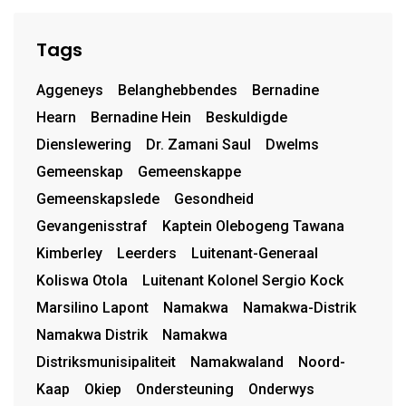
Tags
Aggeneys
Belanghebbendes
Bernadine
Hearn
Bernadine Hein
Beskuldigde
Dienslewering
Dr. Zamani Saul
Dwelms
Gemeenskap
Gemeenskappe
Gemeenskapslede
Gesondheid
Gevangenisstraf
Kaptein Olebogeng Tawana
Kimberley
Leerders
Luitenant-Generaal
Koliswa Otola
Luitenant Kolonel Sergio Kock
Marsilino Lapont
Namakwa
Namakwa-Distrik
Namakwa Distrik
Namakwa
Distriksmunisipaliteit
Namakwaland
Noord-
Kaap
Okiep
Ondersteuning
Onderwys