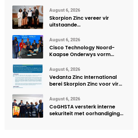
August 6, 2026
Skorpion Zinc vereer vir
uitstaande
veiligheidsprestasie by
Namibië Mynbou Ekspo
August 6, 2026
Cisco Technology Noord-
Kaapse Onderwys vorm
digitale toekoms deur Cisco-
vennootskap
August 6, 2026
Vedanta Zinc International
berei Skorpion Zinc voor vir
moontlike herbegin
August 6, 2026
CoGHSTA versterk interne
sekuriteit met oorhandiging
van uniforms