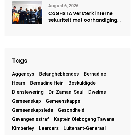
August 6, 2026
CoGHSTA versterk interne
sekuriteit met oorhandiging
van uniforms
Tags
Aggeneys
Belanghebbendes
Bernadine
Hearn
Bernadine Hein
Beskuldigde
Dienslewering
Dr. Zamani Saul
Dwelms
Gemeenskap
Gemeenskappe
Gemeenskapslede
Gesondheid
Gevangenisstraf
Kaptein Olebogeng Tawana
Kimberley
Leerders
Luitenant-Generaal