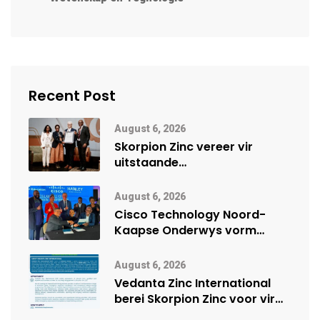
Recent Post
August 6, 2026
Skorpion Zinc vereer vir
uitstaande
veiligheidsprestasie by
Namibië Mynbou Ekspo
August 6, 2026
Cisco Technology Noord-
Kaapse Onderwys vorm
digitale toekoms deur Cisco-
vennootskap
August 6, 2026
Vedanta Zinc International
berei Skorpion Zinc voor vir
moontlike herbegin