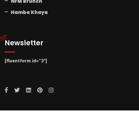
NFM Brunch
Hamba Khaya
Newsletter
[fluentform id=”3″]
© 2025 Radio NFM. All Rights Reserved by Radio NFM.