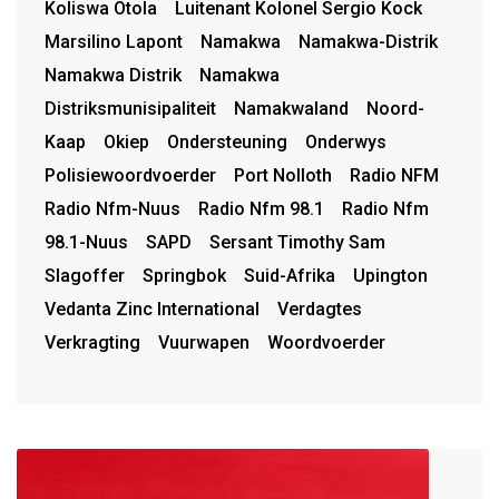
Koliswa Otola
Luitenant Kolonel Sergio Kock
Marsilino Lapont
Namakwa
Namakwa-Distrik
Namakwa Distrik
Namakwa
Distriksmunisipaliteit
Namakwaland
Noord-
Kaap
Okiep
Ondersteuning
Onderwys
Polisiewoordvoerder
Port Nolloth
Radio NFM
Radio Nfm-Nuus
Radio Nfm 98.1
Radio Nfm
98.1-Nuus
SAPD
Sersant Timothy Sam
Slagoffer
Springbok
Suid-Afrika
Upington
Vedanta Zinc International
Verdagtes
Verkragting
Vuurwapen
Woordvoerder