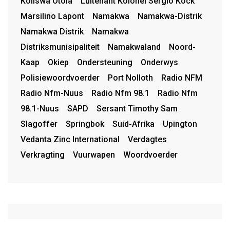
Koliswa Otola
Luitenant Kolonel Sergio Kock
Marsilino Lapont
Namakwa
Namakwa-Distrik
Namakwa Distrik
Namakwa
Distriksmunisipaliteit
Namakwaland
Noord-
Kaap
Okiep
Ondersteuning
Onderwys
Polisiewoordvoerder
Port Nolloth
Radio NFM
Radio Nfm-Nuus
Radio Nfm 98.1
Radio Nfm
98.1-Nuus
SAPD
Sersant Timothy Sam
Slagoffer
Springbok
Suid-Afrika
Upington
Vedanta Zinc International
Verdagtes
Verkragting
Vuurwapen
Woordvoerder