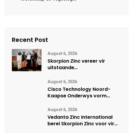
Recent Post
August 6, 2026
Skorpion Zinc vereer vir
uitstaande
veiligheidsprestasie by
Namibië Mynbou Ekspo
August 6, 2026
Cisco Technology Noord-
Kaapse Onderwys vorm
digitale toekoms deur Cisco-
vennootskap
August 6, 2026
Vedanta Zinc International
berei Skorpion Zinc voor vir
moontlike herbegin