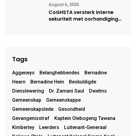
August 6, 2026
CoGHSTA versterk interne
sekuriteit met oorhandiging
van uniforms
Tags
Aggeneys
Belanghebbendes
Bernadine
Hearn
Bernadine Hein
Beskuldigde
Dienslewering
Dr. Zamani Saul
Dwelms
Gemeenskap
Gemeenskappe
Gemeenskapslede
Gesondheid
Gevangenisstraf
Kaptein Olebogeng Tawana
Kimberley
Leerders
Luitenant-Generaal