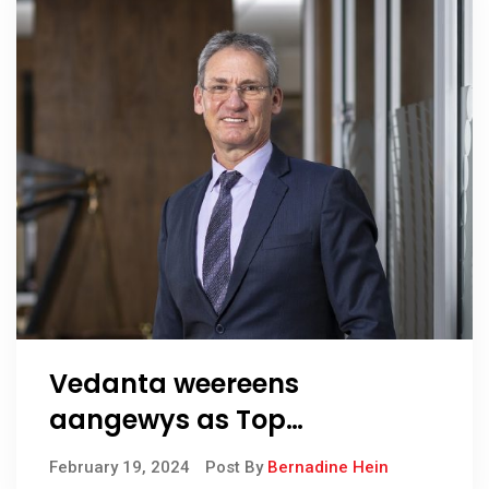
Vedanta weereens
aangewys as Top
Werkgewer in Suid-Afrika
February 19, 2024
Post By
Bernadine Hein