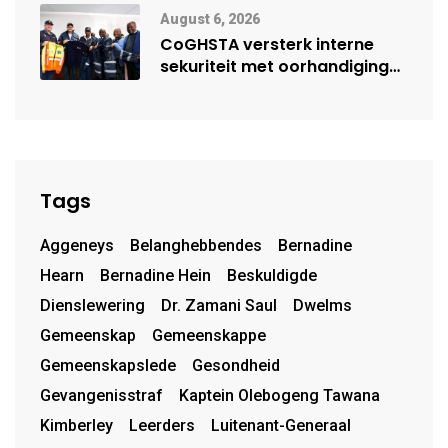
August 6, 2026
CoGHSTA versterk interne
sekuriteit met oorhandiging
van uniforms
Tags
Aggeneys
Belanghebbendes
Bernadine
Hearn
Bernadine Hein
Beskuldigde
Dienslewering
Dr. Zamani Saul
Dwelms
Gemeenskap
Gemeenskappe
Gemeenskapslede
Gesondheid
Gevangenisstraf
Kaptein Olebogeng Tawana
Kimberley
Leerders
Luitenant-Generaal