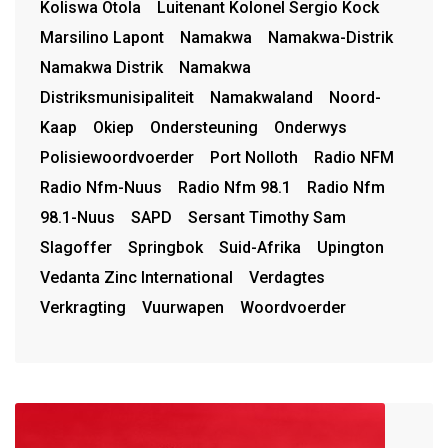
Koliswa Otola
Luitenant Kolonel Sergio Kock
Marsilino Lapont
Namakwa
Namakwa-Distrik
Namakwa Distrik
Namakwa
Distriksmunisipaliteit
Namakwaland
Noord-
Kaap
Okiep
Ondersteuning
Onderwys
Polisiewoordvoerder
Port Nolloth
Radio NFM
Radio Nfm-Nuus
Radio Nfm 98.1
Radio Nfm
98.1-Nuus
SAPD
Sersant Timothy Sam
Slagoffer
Springbok
Suid-Afrika
Upington
Vedanta Zinc International
Verdagtes
Verkragting
Vuurwapen
Woordvoerder