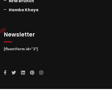
NFM Brunch
Hamba Khaya
Newsletter
[fluentform id=”3″]
© 2025 Radio NFM. All Rights Reserved by Radio NFM.