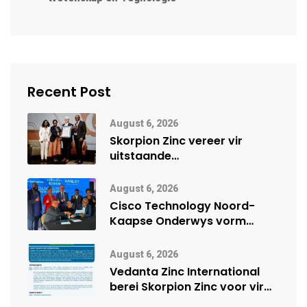
Recent Post
August 6, 2026
Skorpion Zinc vereer vir
uitstaande
veiligheidsprestasie by
Namibië Mynbou Ekspo
August 6, 2026
Cisco Technology Noord-
Kaapse Onderwys vorm
digitale toekoms deur Cisco-
vennootskap
August 6, 2026
Vedanta Zinc International
berei Skorpion Zinc voor vir
moontlike herbegin