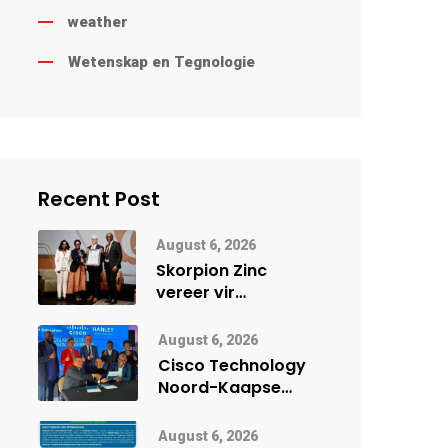
weather
Wetenskap en Tegnologie
Recent Post
August 6, 2026
Skorpion Zinc
vereer vir
uitstaande
veiligheidsprestasie
August 6, 2026
by Namibië Mynbou
Cisco Technology
Ekspo
Noord-Kaapse
Onderwys vorm
digitale toekoms
August 6, 2026