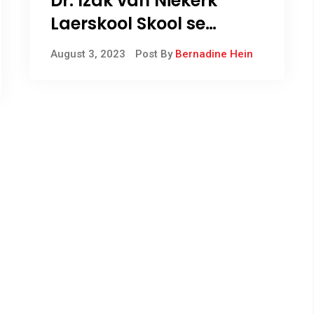
Dr. Izak van Niekerk
Laerskool Skool se
rekenaarsentrum
August 3, 2023
Post By
Bernadine Hein
opgegradeer!