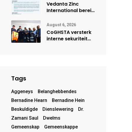
deur Cisco-
Vedanta Zinc
vennootskap
International berei
Skorpion Zinc voor
vir moontlike
August 6, 2026
herbegin
CoGHSTA versterk
interne sekuriteit
met oorhandiging
van uniforms
Tags
Aggeneys
Belanghebbendes
Bernadine Hearn
Bernadine Hein
Beskuldigde
Dienslewering
Dr.
Zamani Saul
Dwelms
Gemeenskap
Gemeenskappe