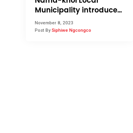
Nama-khoi Local
Municipality introduces
Smart Electricity
November 8, 2023
Trading Platform
Post By
Siphiwe Ngcongco