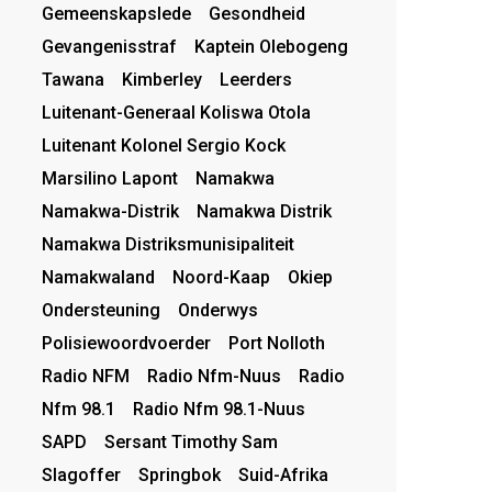
Gemeenskapslede
Gesondheid
Gevangenisstraf
Kaptein Olebogeng
Tawana
Kimberley
Leerders
Luitenant-Generaal Koliswa Otola
Luitenant Kolonel Sergio Kock
Marsilino Lapont
Namakwa
Namakwa-Distrik
Namakwa Distrik
Namakwa Distriksmunisipaliteit
Namakwaland
Noord-Kaap
Okiep
Ondersteuning
Onderwys
Polisiewoordvoerder
Port Nolloth
Radio NFM
Radio Nfm-Nuus
Radio
Nfm 98.1
Radio Nfm 98.1-Nuus
SAPD
Sersant Timothy Sam
Slagoffer
Springbok
Suid-Afrika