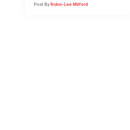
Gewapende Roof
Post By
Robin-Lee Milford