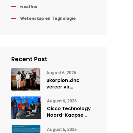
weather
Wetenskap en Tegnologie
Recent Post
August 6, 2026
Skorpion Zinc
vereer vir
uitstaande
veiligheidsprestasie
August 6, 2026
by Namibië Mynbou
Cisco Technology
Ekspo
Noord-Kaapse
Onderwys vorm
digitale toekoms
August 6, 2026