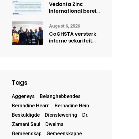
deur Cisco-
Vedanta Zinc
vennootskap
International berei
Skorpion Zinc voor
vir moontlike
August 6, 2026
herbegin
CoGHSTA versterk
interne sekuriteit
met oorhandiging
van uniforms
Tags
Aggeneys
Belanghebbendes
Bernadine Hearn
Bernadine Hein
Beskuldigde
Dienslewering
Dr.
Zamani Saul
Dwelms
Gemeenskap
Gemeenskappe