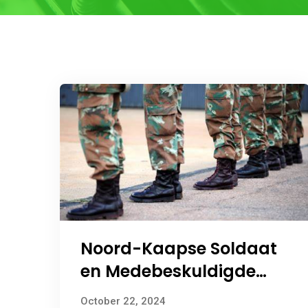
Noord-Kaapse Soldaat
en Medebeskuldigde
Swaar Gestraf vir
October 22, 2024