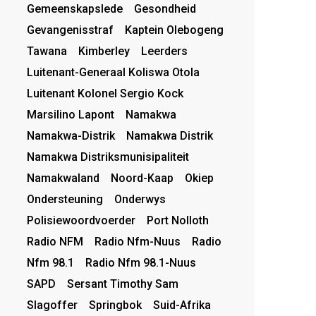
Gemeenskapslede
Gesondheid
Gevangenisstraf
Kaptein Olebogeng
Tawana
Kimberley
Leerders
Luitenant-Generaal Koliswa Otola
Luitenant Kolonel Sergio Kock
Marsilino Lapont
Namakwa
Namakwa-Distrik
Namakwa Distrik
Namakwa Distriksmunisipaliteit
Namakwaland
Noord-Kaap
Okiep
Ondersteuning
Onderwys
Polisiewoordvoerder
Port Nolloth
Radio NFM
Radio Nfm-Nuus
Radio
Nfm 98.1
Radio Nfm 98.1-Nuus
SAPD
Sersant Timothy Sam
Slagoffer
Springbok
Suid-Afrika