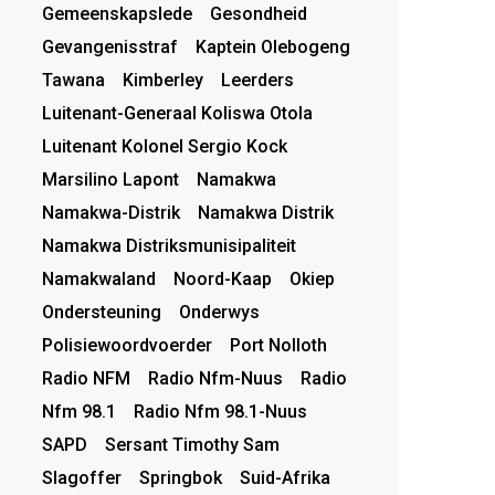
Gemeenskapslede
Gesondheid
Gevangenisstraf
Kaptein Olebogeng
Tawana
Kimberley
Leerders
Luitenant-Generaal Koliswa Otola
Luitenant Kolonel Sergio Kock
Marsilino Lapont
Namakwa
Namakwa-Distrik
Namakwa Distrik
Namakwa Distriksmunisipaliteit
Namakwaland
Noord-Kaap
Okiep
Ondersteuning
Onderwys
Polisiewoordvoerder
Port Nolloth
Radio NFM
Radio Nfm-Nuus
Radio
Nfm 98.1
Radio Nfm 98.1-Nuus
SAPD
Sersant Timothy Sam
Slagoffer
Springbok
Suid-Afrika