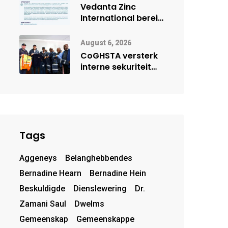
deur Cisco-
Vedanta Zinc
vennootskap
International berei
Skorpion Zinc voor
vir moontlike
August 6, 2026
herbegin
CoGHSTA versterk
interne sekuriteit
met oorhandiging
van uniforms
Tags
Aggeneys
Belanghebbendes
Bernadine Hearn
Bernadine Hein
Beskuldigde
Dienslewering
Dr.
Zamani Saul
Dwelms
Gemeenskap
Gemeenskappe