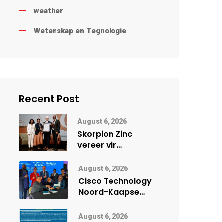
weather
Wetenskap en Tegnologie
Recent Post
August 6, 2026
Skorpion Zinc
vereer vir
uitstaande
veiligheidsprestasie
August 6, 2026
by Namibië Mynbou
Cisco Technology
Ekspo
Noord-Kaapse
Onderwys vorm
digitale toekoms
August 6, 2026