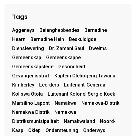
Tags
Aggeneys
Belanghebbendes
Bernadine
Hearn
Bernadine Hein
Beskuldigde
Dienslewering
Dr. Zamani Saul
Dwelms
Gemeenskap
Gemeenskappe
Gemeenskapslede
Gesondheid
Gevangenisstraf
Kaptein Olebogeng Tawana
Kimberley
Leerders
Luitenant-Generaal
Koliswa Otola
Luitenant Kolonel Sergio Kock
Marsilino Lapont
Namakwa
Namakwa-Distrik
Namakwa Distrik
Namakwa
Distriksmunisipaliteit
Namakwaland
Noord-
Kaap
Okiep
Ondersteuning
Onderwys