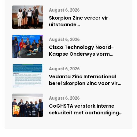
August 6, 2026
Skorpion Zinc vereer vir
uitstaande
veiligheidsprestasie by
Namibië Mynbou Ekspo
August 6, 2026
Cisco Technology Noord-
Kaapse Onderwys vorm
digitale toekoms deur Cisco-
vennootskap
August 6, 2026
Vedanta Zinc International
berei Skorpion Zinc voor vir
moontlike herbegin
August 6, 2026
CoGHSTA versterk interne
sekuriteit met oorhandiging
van uniforms