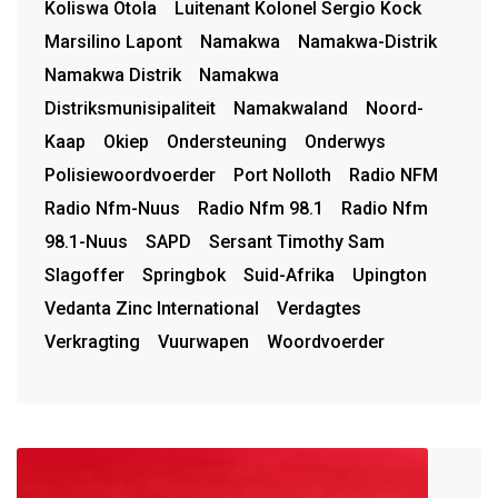
Koliswa Otola
Luitenant Kolonel Sergio Kock
Marsilino Lapont
Namakwa
Namakwa-Distrik
Namakwa Distrik
Namakwa
Distriksmunisipaliteit
Namakwaland
Noord-
Kaap
Okiep
Ondersteuning
Onderwys
Polisiewoordvoerder
Port Nolloth
Radio NFM
Radio Nfm-Nuus
Radio Nfm 98.1
Radio Nfm
98.1-Nuus
SAPD
Sersant Timothy Sam
Slagoffer
Springbok
Suid-Afrika
Upington
Vedanta Zinc International
Verdagtes
Verkragting
Vuurwapen
Woordvoerder