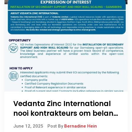
Vedanta Zinc International
nooi kontrakteurs om belang
te stel in sekondêre
June 12, 2025
Post By
Bernadine Hein