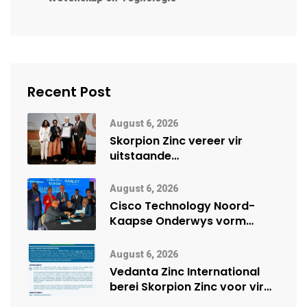
Recent Post
August 6, 2026
Skorpion Zinc vereer vir
uitstaande
veiligheidsprestasie by
Namibië Mynbou Ekspo
August 6, 2026
Cisco Technology Noord-
Kaapse Onderwys vorm
digitale toekoms deur Cisco-
vennootskap
August 6, 2026
Vedanta Zinc International
berei Skorpion Zinc voor vir
moontlike herbegin