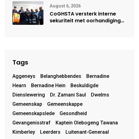
August 6, 2026
CoGHSTA versterk interne
sekuriteit met oorhandiging
van uniforms
Tags
Aggeneys
Belanghebbendes
Bernadine
Hearn
Bernadine Hein
Beskuldigde
Dienslewering
Dr. Zamani Saul
Dwelms
Gemeenskap
Gemeenskappe
Gemeenskapslede
Gesondheid
Gevangenisstraf
Kaptein Olebogeng Tawana
Kimberley
Leerders
Luitenant-Generaal