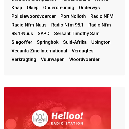
Kaap
Okiep
Ondersteuning
Onderwys
Polisiewoordvoerder
Port Nolloth
Radio NFM
Radio Nfm-Nuus
Radio Nfm 98.1
Radio Nfm
98.1-Nuus
SAPD
Sersant Timothy Sam
Slagoffer
Springbok
Suid-Afrika
Upington
Vedanta Zinc International
Verdagtes
Verkragting
Vuurwapen
Woordvoerder