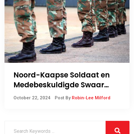
Noord-Kaapse Soldaat en
Medebeskuldigde Swaar
Gestraf vir Gewapende Roof
October 22, 2024
Post By
Robin-Lee Milford