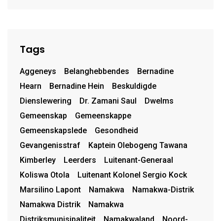
Tags
Aggeneys
Belanghebbendes
Bernadine
Hearn
Bernadine Hein
Beskuldigde
Dienslewering
Dr. Zamani Saul
Dwelms
Gemeenskap
Gemeenskappe
Gemeenskapslede
Gesondheid
Gevangenisstraf
Kaptein Olebogeng Tawana
Kimberley
Leerders
Luitenant-Generaal
Koliswa Otola
Luitenant Kolonel Sergio Kock
Marsilino Lapont
Namakwa
Namakwa-Distrik
Namakwa Distrik
Namakwa
Distriksmunisipaliteit
Namakwaland
Noord-