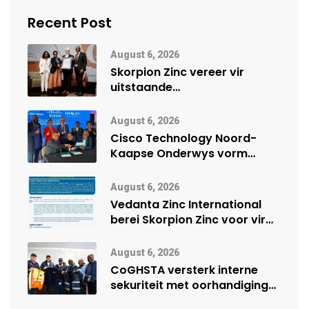
Recent Post
August 6, 2026
Skorpion Zinc vereer vir
uitstaande
veiligheidsprestasie by
Namibië Mynbou Ekspo
August 6, 2026
Cisco Technology Noord-
Kaapse Onderwys vorm
digitale toekoms deur Cisco-
vennootskap
August 6, 2026
Vedanta Zinc International
berei Skorpion Zinc voor vir
moontlike herbegin
August 6, 2026
CoGHSTA versterk interne
sekuriteit met oorhandiging
van uniforms