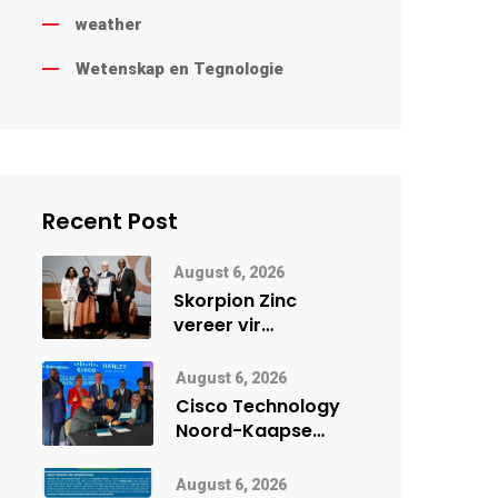
weather
Wetenskap en Tegnologie
Recent Post
August 6, 2026
Skorpion Zinc
vereer vir
uitstaande
veiligheidsprestasie
August 6, 2026
by Namibië Mynbou
Cisco Technology
Ekspo
Noord-Kaapse
Onderwys vorm
digitale toekoms
August 6, 2026