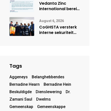
deur Cisco-
Vedanta Zinc
vennootskap
International berei
Skorpion Zinc voor
vir moontlike
August 6, 2026
herbegin
CoGHSTA versterk
interne sekuriteit
met oorhandiging
van uniforms
Tags
Aggeneys
Belanghebbendes
Bernadine Hearn
Bernadine Hein
Beskuldigde
Dienslewering
Dr.
Zamani Saul
Dwelms
Gemeenskap
Gemeenskappe