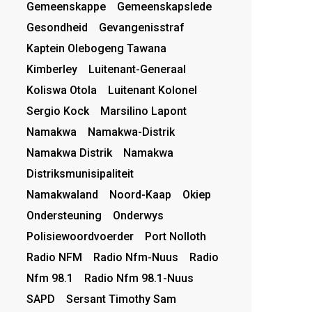
Gemeenskappe
Gemeenskapslede
Gesondheid
Gevangenisstraf
Kaptein Olebogeng Tawana
Kimberley
Luitenant-Generaal
Koliswa Otola
Luitenant Kolonel
Sergio Kock
Marsilino Lapont
Namakwa
Namakwa-Distrik
Namakwa Distrik
Namakwa
Distriksmunisipaliteit
Namakwaland
Noord-Kaap
Okiep
Ondersteuning
Onderwys
Polisiewoordvoerder
Port Nolloth
Radio NFM
Radio Nfm-Nuus
Radio
Nfm 98.1
Radio Nfm 98.1-Nuus
SAPD
Sersant Timothy Sam