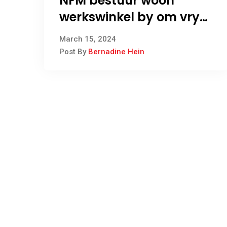
NFM bestuur woon
werkswinkel by om vrye
en regverdige
March 15, 2024
verkiesingsverslaggewin
Post By
Bernadine Hein
g te doen