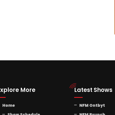
Explore More
Latest Shows
Home
NFM Ontbyt
Show Schedule
NFM Brunch