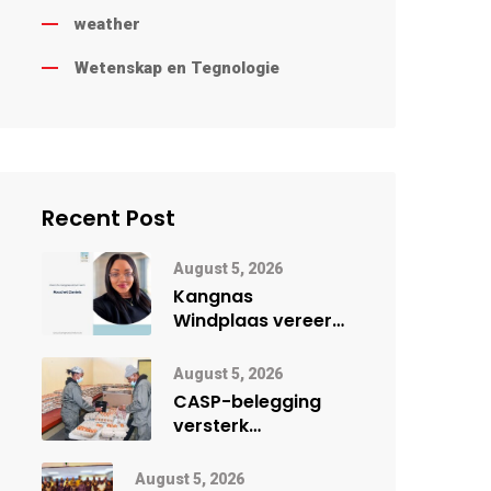
weather
Wetenskap en Tegnologie
Recent Post
August 5, 2026
Kangnas
Windplaas vereer
vroueleier tydens
Vrouemaand
August 5, 2026
CASP-belegging
versterk
lêhoenderprojek in
Noord-Kaap
August 5, 2026