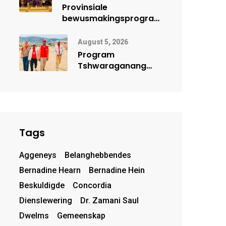
Provinsiale
bewusmakingsprogram
herdenk Wêrelddag
teen Mensehandel
August 5, 2026
Program
Tshwaraganang
bring
gesondheidsdienste
en opvoeding na
Kamiesberg
Tags
Aggeneys
Belanghebbendes
Bernadine Hearn
Bernadine Hein
Beskuldigde
Concordia
Dienslewering
Dr. Zamani Saul
Dwelms
Gemeenskap