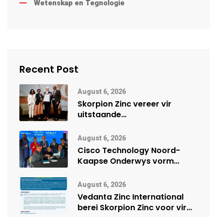
Wetenskap en Tegnologie
Recent Post
August 6, 2026
Skorpion Zinc vereer vir
uitstaande
veiligheidsprestasie by
Namibië Mynbou Ekspo
August 6, 2026
Cisco Technology Noord-
Kaapse Onderwys vorm
digitale toekoms deur Cisco-
vennootskap
August 6, 2026
Vedanta Zinc International
berei Skorpion Zinc voor vir