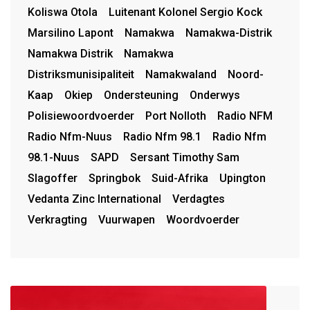
Koliswa Otola
Luitenant Kolonel Sergio Kock
Marsilino Lapont
Namakwa
Namakwa-Distrik
Namakwa Distrik
Namakwa
Distriksmunisipaliteit
Namakwaland
Noord-
Kaap
Okiep
Ondersteuning
Onderwys
Polisiewoordvoerder
Port Nolloth
Radio NFM
Radio Nfm-Nuus
Radio Nfm 98.1
Radio Nfm
98.1-Nuus
SAPD
Sersant Timothy Sam
Slagoffer
Springbok
Suid-Afrika
Upington
Vedanta Zinc International
Verdagtes
Verkragting
Vuurwapen
Woordvoerder