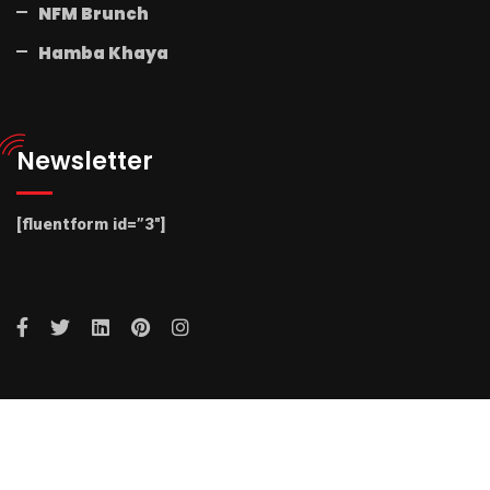
NFM Brunch
Hamba Khaya
Newsletter
[fluentform id=”3″]
© 2025 Radio NFM. All Rights Reserved by Radio NFM.