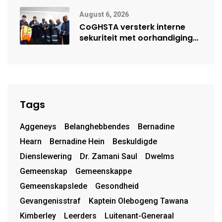
moontlike herbegin
August 6, 2026
CoGHSTA versterk interne
sekuriteit met oorhandiging
van uniforms
Tags
Aggeneys
Belanghebbendes
Bernadine
Hearn
Bernadine Hein
Beskuldigde
Dienslewering
Dr. Zamani Saul
Dwelms
Gemeenskap
Gemeenskappe
Gemeenskapslede
Gesondheid
Gevangenisstraf
Kaptein Olebogeng Tawana
Kimberley
Leerders
Luitenant-Generaal