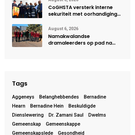
CoGHSTA versterk interne
sekuriteit met oorhandiging
van uniforms
August 6, 2026
Namakwalandse
dramaleerders op pad na
Steil Dramafees
Tags
Aggeneys
Belanghebbendes
Bernadine
Hearn
Bernadine Hein
Beskuldigde
Dienslewering
Dr. Zamani Saul
Dwelms
Gemeenskap
Gemeenskappe
Gemeenskapslede
Gesondheid