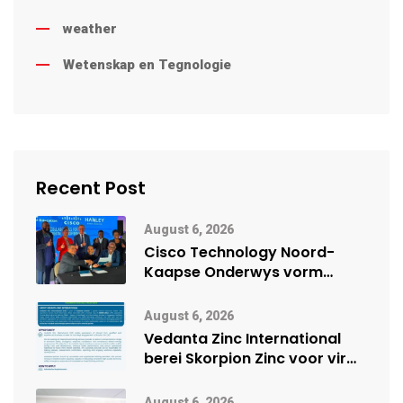
weather
Wetenskap en Tegnologie
Recent Post
August 6, 2026
Cisco Technology Noord-
Kaapse Onderwys vorm
digitale toekoms deur Cisco-
vennootskap
August 6, 2026
Vedanta Zinc International
berei Skorpion Zinc voor vir
moontlike herbegin
August 6, 2026