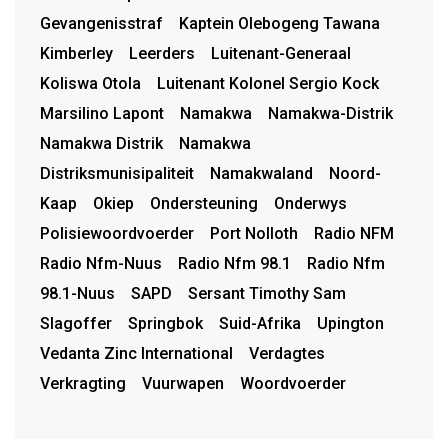
Gevangenisstraf
Kaptein Olebogeng Tawana
Kimberley
Leerders
Luitenant-Generaal
Koliswa Otola
Luitenant Kolonel Sergio Kock
Marsilino Lapont
Namakwa
Namakwa-Distrik
Namakwa Distrik
Namakwa
Distriksmunisipaliteit
Namakwaland
Noord-
Kaap
Okiep
Ondersteuning
Onderwys
Polisiewoordvoerder
Port Nolloth
Radio NFM
Radio Nfm-Nuus
Radio Nfm 98.1
Radio Nfm
98.1-Nuus
SAPD
Sersant Timothy Sam
Slagoffer
Springbok
Suid-Afrika
Upington
Vedanta Zinc International
Verdagtes
Verkragting
Vuurwapen
Woordvoerder