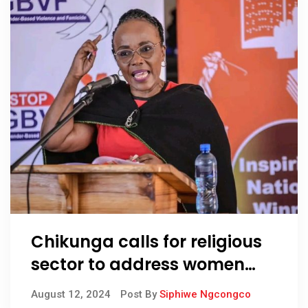
Chikunga calls for religious
sector to address women
challenges
August 12, 2024
Post By
Siphiwe Ngcongco