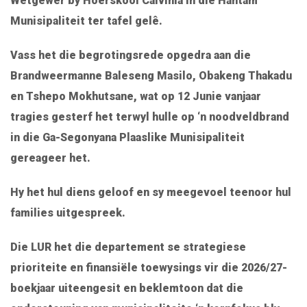
Wetgewer by Hoërskool Calvinia in die Hantam
Munisipaliteit ter tafel gelê.
Vass het die begrotingsrede opgedra aan die
Brandweermanne Baleseng Masilo, Obakeng Thakadu
en Tshepo Mokhutsane, wat op 12 Junie vanjaar
tragies gesterf het terwyl hulle op ‘n noodveldbrand
in die Ga-Segonyana Plaaslike Munisipaliteit
gereageer het.
Hy het hul diens geloof en sy meegevoel teenoor hul
families uitgespreek.
Die LUR het die departement se strategiese
prioriteite en finansiële toewysings vir die 2026/27-
boekjaar uiteengesit en beklemtoon dat die