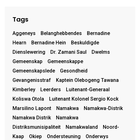
Tags
Aggeneys
Belanghebbendes
Bernadine
Hearn
Bernadine Hein
Beskuldigde
Dienslewering
Dr. Zamani Saul
Dwelms
Gemeenskap
Gemeenskappe
Gemeenskapslede
Gesondheid
Gevangenisstraf
Kaptein Olebogeng Tawana
Kimberley
Leerders
Luitenant-Generaal
Koliswa Otola
Luitenant Kolonel Sergio Kock
Marsilino Lapont
Namakwa
Namakwa-Distrik
Namakwa Distrik
Namakwa
Distriksmunisipaliteit
Namakwaland
Noord-
Kaap
Okiep
Ondersteuning
Onderwys