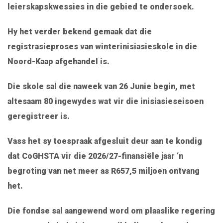
leierskapskwessies in die gebied te ondersoek.
Hy het verder bekend gemaak dat die
registrasieproses van winterinisiasieskole in die
Noord-Kaap afgehandel is.
Die skole sal die naweek van 26 Junie begin, met
altesaam 80 ingewydes wat vir die inisiasieseisoen
geregistreer is.
Vass het sy toespraak afgesluit deur aan te kondig
dat CoGHSTA vir die 2026/27-finansiële jaar ‘n
begroting van net meer as R657,5 miljoen ontvang
het.
Die fondse sal aangewend word om plaaslike regering