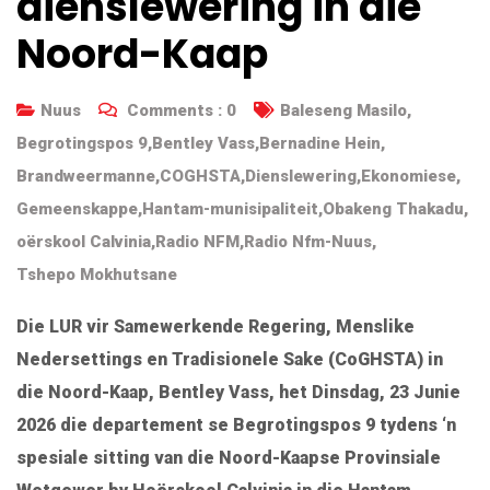
dienslewering in die
Noord-Kaap
Nuus
Comments :
0
Baleseng Masilo
,
Begrotingspos 9
,
Bentley Vass
,
Bernadine Hein
,
Brandweermanne
,
COGHSTA
,
Dienslewering
,
Ekonomiese
,
Gemeenskappe
,
Hantam-munisipaliteit
,
Obakeng Thakadu
,
oërskool Calvinia
,
Radio NFM
,
Radio Nfm-Nuus
,
Tshepo Mokhutsane
Die LUR vir Samewerkende Regering, Menslike
Nedersettings en Tradisionele Sake (CoGHSTA) in
die Noord-Kaap, Bentley Vass, het Dinsdag, 23 Junie
2026 die departement se Begrotingspos 9 tydens ‘n
spesiale sitting van die Noord-Kaapse Provinsiale