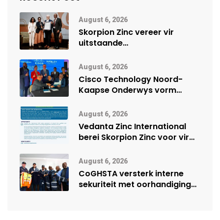
August 6, 2026
Skorpion Zinc vereer vir
uitstaande
veiligheidsprestasie by
Namibië Mynbou Ekspo
August 6, 2026
Cisco Technology Noord-
Kaapse Onderwys vorm
digitale toekoms deur Cisco-
vennootskap
August 6, 2026
Vedanta Zinc International
berei Skorpion Zinc voor vir
moontlike herbegin
August 6, 2026
CoGHSTA versterk interne
sekuriteit met oorhandiging
van uniforms