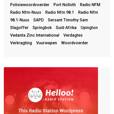
Polisiewoordvoerder
Port Nolloth
Radio NFM
Radio Nfm-Nuus
Radio Nfm 98.1
Radio Nfm
98.1-Nuus
SAPD
Sersant Timothy Sam
Slagoffer
Springbok
Suid-Afrika
Upington
Vedanta Zinc International
Verdagtes
Verkragting
Vuurwapen
Woordvoerder