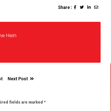
Share :
ne Hein
st
Next Post
ired fields are marked
*