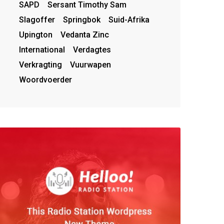
SAPD
Sersant Timothy Sam
Slagoffer
Springbok
Suid-Afrika
Upington
Vedanta Zinc
International
Verdagtes
Verkragting
Vuurwapen
Woordvoerder