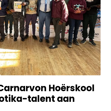
 Carnarvon Hoërskool
otika-talent aan