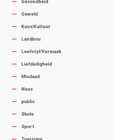
Gesondheid
Geweld
Kuns|Kultuur
Landbou
Leefstyl/Vermaak
Liefdadigheid
Misdaad
Nuus
public
Skole
Sport
Toerisme