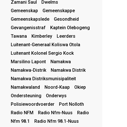
Zamani Saul
Dwelms
Gemeenskap
Gemeenskappe
Gemeenskapslede
Gesondheid
Gevangenisstraf
Kaptein Olebogeng
Tawana
Kimberley
Leerders
Luitenant-Generaal Koliswa Otola
Luitenant Kolonel Sergio Kock
Marsilino Lapont
Namakwa
Namakwa-Distrik
Namakwa Distrik
Namakwa Distriksmunisipaliteit
Namakwaland
Noord-Kaap
Okiep
Ondersteuning
Onderwys
Polisiewoordvoerder
Port Nolloth
Radio NFM
Radio Nfm-Nuus
Radio
Nfm 98.1
Radio Nfm 98.1-Nuus