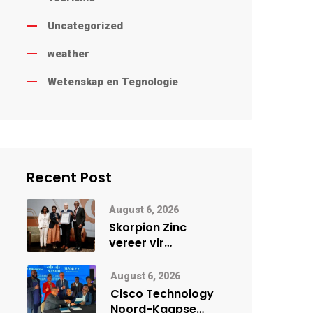
Uncategorized
weather
Wetenskap en Tegnologie
Recent Post
August 6, 2026
Skorpion Zinc
vereer vir
uitstaande
veiligheidsprestasie
August 6, 2026
by Namibië Mynbou
Cisco Technology
Ekspo
Noord-Kaapse