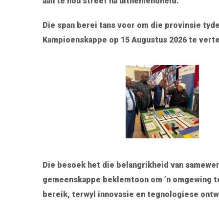
aan te hou streef na uitnemendheid.
Die span berei tans voor om die provinsie tyd
Kampioenskappe op 15 Augustus 2026 te vert
Die besoek het die belangrikheid van samewe
gemeenskappe beklemtoon om ’n omgewing te s
bereik, terwyl innovasie en tegnologiese ont