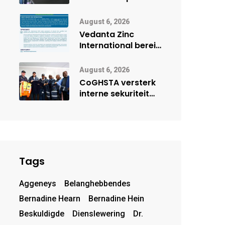
Onderwys vorm
digitale toekoms
August 6, 2026
deur Cisco-
Vedanta Zinc
vennootskap
International berei
Skorpion Zinc voor
vir moontlike
August 6, 2026
herbegin
CoGHSTA versterk
interne sekuriteit
met oorhandiging
van uniforms
Tags
Aggeneys
Belanghebbendes
Bernadine Hearn
Bernadine Hein
Beskuldigde
Dienslewering
Dr.