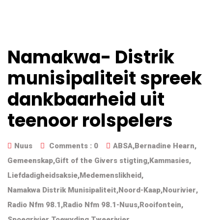
Namakwa- Distrik
munisipaliteit spreek
dankbaarheid uit
teenoor rolspelers
Nuus
Comments :
0
ABSA
,
Bernadine Hearn
,
Gemeenskap
,
Gift of the Givers stigting
,
Kammasies
,
Liefdadigheidsaksie
,
Medemenslikheid
,
Namakwa Distrik Munisipaliteit
,
Noord-Kaap
,
Nourivier
,
Radio Nfm 98.1
,
Radio Nfm 98.1-Nuus
,
Rooifontein
,
Spoegrivier
,
Toewyding
,
Tweerivier
,