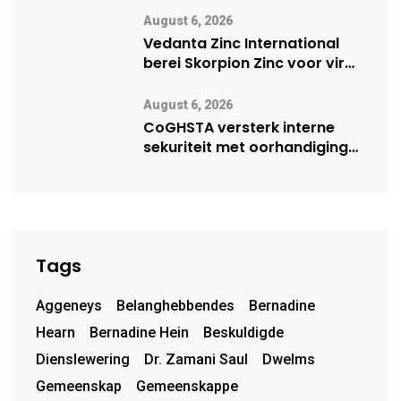
vennootskap
August 6, 2026
Vedanta Zinc International
berei Skorpion Zinc voor vir
moontlike herbegin
August 6, 2026
CoGHSTA versterk interne
sekuriteit met oorhandiging
van uniforms
Tags
Aggeneys
Belanghebbendes
Bernadine
Hearn
Bernadine Hein
Beskuldigde
Dienslewering
Dr. Zamani Saul
Dwelms
Gemeenskap
Gemeenskappe