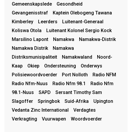
Gemeenskapslede
Gesondheid
Gevangenisstraf
Kaptein Olebogeng Tawana
Kimberley
Leerders
Luitenant-Generaal
Koliswa Otola
Luitenant Kolonel Sergio Kock
Marsilino Lapont
Namakwa
Namakwa-Distrik
Namakwa Distrik
Namakwa
Distriksmunisipaliteit
Namakwaland
Noord-
Kaap
Okiep
Ondersteuning
Onderwys
Polisiewoordvoerder
Port Nolloth
Radio NFM
Radio Nfm-Nuus
Radio Nfm 98.1
Radio Nfm
98.1-Nuus
SAPD
Sersant Timothy Sam
Slagoffer
Springbok
Suid-Afrika
Upington
Vedanta Zinc International
Verdagtes
Verkragting
Vuurwapen
Woordvoerder