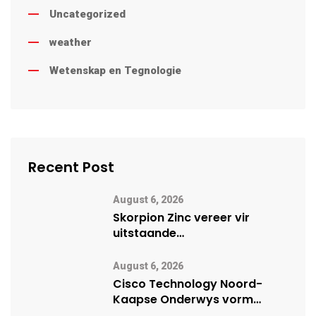
Uncategorized
weather
Wetenskap en Tegnologie
Recent Post
August 6, 2026
Skorpion Zinc vereer vir
uitstaande
veiligheidsprestasie by
Namibië Mynbou Ekspo
August 6, 2026
Cisco Technology Noord-
Kaapse Onderwys vorm
digitale toekoms deur Cisco-