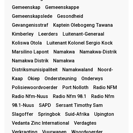
Gemeenskap
Gemeenskappe
Gemeenskapslede
Gesondheid
Gevangenisstraf
Kaptein Olebogeng Tawana
Kimberley
Leerders
Luitenant-Generaal
Koliswa Otola
Luitenant Kolonel Sergio Kock
Marsilino Lapont
Namakwa
Namakwa-Distrik
Namakwa Distrik
Namakwa
Distriksmunisipaliteit
Namakwaland
Noord-
Kaap
Okiep
Ondersteuning
Onderwys
Polisiewoordvoerder
Port Nolloth
Radio NFM
Radio Nfm-Nuus
Radio Nfm 98.1
Radio Nfm
98.1-Nuus
SAPD
Sersant Timothy Sam
Slagoffer
Springbok
Suid-Afrika
Upington
Vedanta Zinc International
Verdagtes
Verkragting
Vuurwapen
Woordvoerder