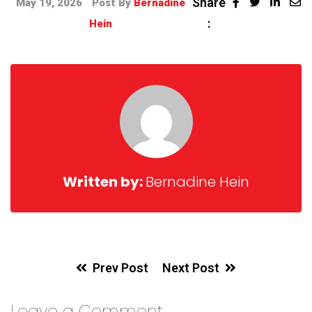
Share
May 19, 2026
Post By
Bernadine
:
Hein
Written by:
Bernadine Hein
Prev Post
Next Post
Leave a Comment