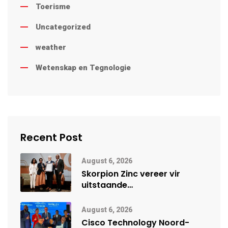
Toerisme
Uncategorized
weather
Wetenskap en Tegnologie
Recent Post
August 6, 2026
Skorpion Zinc vereer vir
uitstaande
veiligheidsprestasie by
Namibië Mynbou Ekspo
August 6, 2026
Cisco Technology Noord-