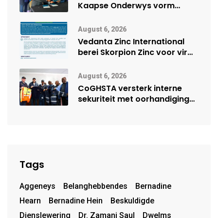
Kaapse Onderwys vorm
digitale toekoms deur Cisco-
vennootskap
August 6, 2026
Vedanta Zinc International
berei Skorpion Zinc voor vir
moontlike herbegin
August 6, 2026
CoGHSTA versterk interne
sekuriteit met oorhandiging
van uniforms
Tags
Aggeneys
Belanghebbendes
Bernadine
Hearn
Bernadine Hein
Beskuldigde
Dienslewering
Dr. Zamani Saul
Dwelms