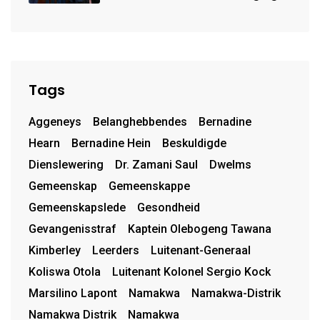
van uniforms
Tags
Aggeneys
Belanghebbendes
Bernadine
Hearn
Bernadine Hein
Beskuldigde
Dienslewering
Dr. Zamani Saul
Dwelms
Gemeenskap
Gemeenskappe
Gemeenskapslede
Gesondheid
Gevangenisstraf
Kaptein Olebogeng Tawana
Kimberley
Leerders
Luitenant-Generaal
Koliswa Otola
Luitenant Kolonel Sergio Kock
Marsilino Lapont
Namakwa
Namakwa-Distrik
Namakwa Distrik
Namakwa