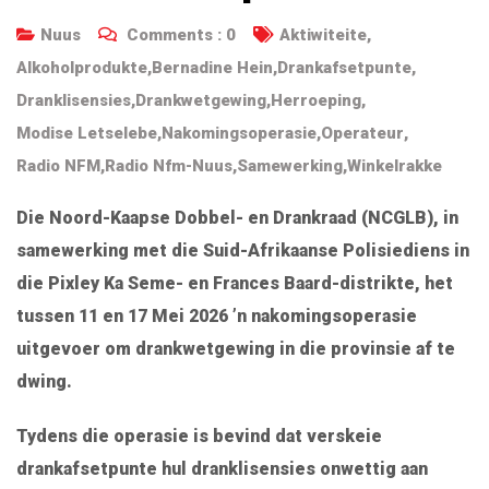
Nuus
Comments :
0
Aktiwiteite
,
Alkoholprodukte
,
Bernadine Hein
,
Drankafsetpunte
,
Dranklisensies
,
Drankwetgewing
,
Herroeping
,
Modise Letselebe
,
Nakomingsoperasie
,
Operateur
,
Radio NFM
,
Radio Nfm-Nuus
,
Samewerking
,
Winkelrakke
Die Noord-Kaapse Dobbel- en Drankraad (NCGLB), in
samewerking met die Suid-Afrikaanse Polisiediens in
die Pixley Ka Seme- en Frances Baard-distrikte, het
tussen 11 en 17 Mei 2026 ’n nakomingsoperasie
uitgevoer om drankwetgewing in die provinsie af te
dwing.
Tydens die operasie is bevind dat verskeie
drankafsetpunte hul dranklisensies onwettig aan