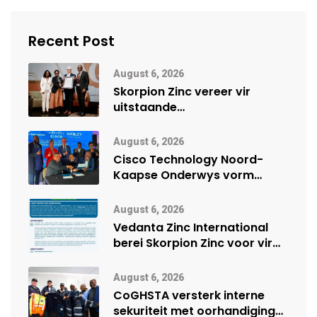
Recent Post
August 6, 2026
Skorpion Zinc vereer vir
uitstaande
veiligheidsprestasie by
Namibië Mynbou Ekspo
August 6, 2026
Cisco Technology Noord-
Kaapse Onderwys vorm
digitale toekoms deur Cisco-
vennootskap
August 6, 2026
Vedanta Zinc International
berei Skorpion Zinc voor vir
moontlike herbegin
August 6, 2026
CoGHSTA versterk interne
sekuriteit met oorhandiging