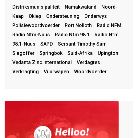
Distriksmunisipaliteit
Namakwaland
Noord-
Kaap
Okiep
Ondersteuning
Onderwys
Polisiewoordvoerder
Port Nolloth
Radio NFM
Radio Nfm-Nuus
Radio Nfm 98.1
Radio Nfm
98.1-Nuus
SAPD
Sersant Timothy Sam
Slagoffer
Springbok
Suid-Afrika
Upington
Vedanta Zinc International
Verdagtes
Verkragting
Vuurwapen
Woordvoerder