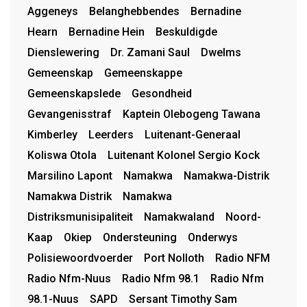
Aggeneys
Belanghebbendes
Bernadine
Hearn
Bernadine Hein
Beskuldigde
Dienslewering
Dr. Zamani Saul
Dwelms
Gemeenskap
Gemeenskappe
Gemeenskapslede
Gesondheid
Gevangenisstraf
Kaptein Olebogeng Tawana
Kimberley
Leerders
Luitenant-Generaal
Koliswa Otola
Luitenant Kolonel Sergio Kock
Marsilino Lapont
Namakwa
Namakwa-Distrik
Namakwa Distrik
Namakwa
Distriksmunisipaliteit
Namakwaland
Noord-
Kaap
Okiep
Ondersteuning
Onderwys
Polisiewoordvoerder
Port Nolloth
Radio NFM
Radio Nfm-Nuus
Radio Nfm 98.1
Radio Nfm
98.1-Nuus
SAPD
Sersant Timothy Sam