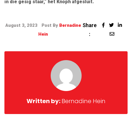
in die gesig staar,” het Knoph afgesluit.
Share
August 3, 2023
Post By
Bernadine
:
Hein
Written by:
Bernadine Hein