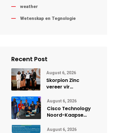
weather
Wetenskap en Tegnologie
Recent Post
August 6, 2026
Skorpion Zinc
vereer vir
uitstaande
veiligheidsprestasie
August 6, 2026
by Namibië Mynbou
Cisco Technology
Ekspo
Noord-Kaapse
Onderwys vorm
digitale toekoms
August 6, 2026