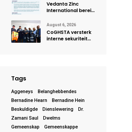
deur Cisco-
Vedanta Zinc
vennootskap
International berei
Skorpion Zinc voor
vir moontlike
August 6, 2026
herbegin
CoGHSTA versterk
interne sekuriteit
met oorhandiging
van uniforms
Tags
Aggeneys
Belanghebbendes
Bernadine Hearn
Bernadine Hein
Beskuldigde
Dienslewering
Dr.
Zamani Saul
Dwelms
Gemeenskap
Gemeenskappe