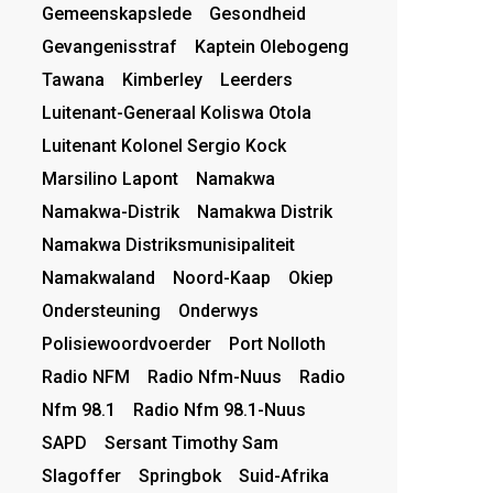
Gemeenskapslede
Gesondheid
Gevangenisstraf
Kaptein Olebogeng
Tawana
Kimberley
Leerders
Luitenant-Generaal Koliswa Otola
Luitenant Kolonel Sergio Kock
Marsilino Lapont
Namakwa
Namakwa-Distrik
Namakwa Distrik
Namakwa Distriksmunisipaliteit
Namakwaland
Noord-Kaap
Okiep
Ondersteuning
Onderwys
Polisiewoordvoerder
Port Nolloth
Radio NFM
Radio Nfm-Nuus
Radio
Nfm 98.1
Radio Nfm 98.1-Nuus
SAPD
Sersant Timothy Sam
Slagoffer
Springbok
Suid-Afrika