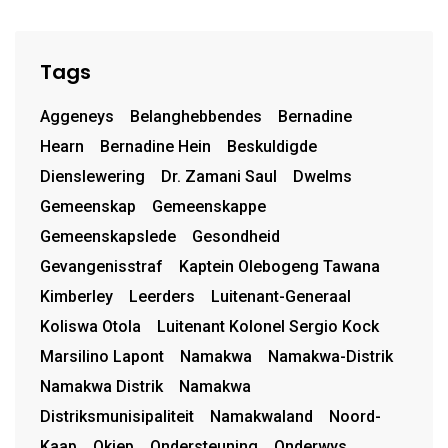
Tags
Aggeneys
Belanghebbendes
Bernadine
Hearn
Bernadine Hein
Beskuldigde
Dienslewering
Dr. Zamani Saul
Dwelms
Gemeenskap
Gemeenskappe
Gemeenskapslede
Gesondheid
Gevangenisstraf
Kaptein Olebogeng Tawana
Kimberley
Leerders
Luitenant-Generaal
Koliswa Otola
Luitenant Kolonel Sergio Kock
Marsilino Lapont
Namakwa
Namakwa-Distrik
Namakwa Distrik
Namakwa
Distriksmunisipaliteit
Namakwaland
Noord-
Kaap
Okiep
Ondersteuning
Onderwys