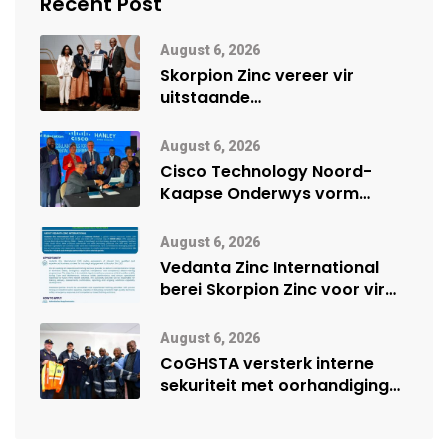
Recent Post
August 6, 2026
Skorpion Zinc vereer vir
uitstaande
veiligheidsprestasie by
Namibië Mynbou Ekspo
August 6, 2026
Cisco Technology Noord-
Kaapse Onderwys vorm
digitale toekoms deur Cisco-
vennootskap
August 6, 2026
Vedanta Zinc International
berei Skorpion Zinc voor vir
moontlike herbegin
August 6, 2026
CoGHSTA versterk interne
sekuriteit met oorhandiging
van uniforms