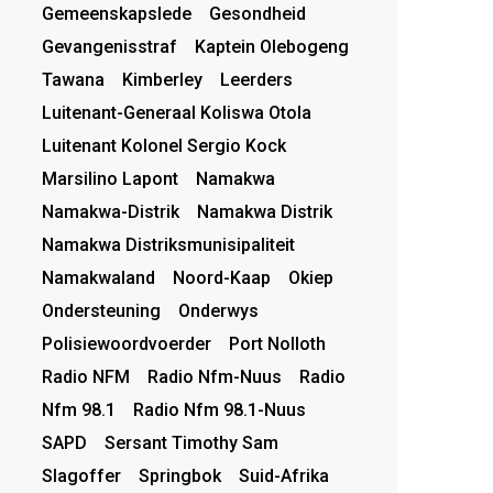
Gemeenskapslede
Gesondheid
Gevangenisstraf
Kaptein Olebogeng
Tawana
Kimberley
Leerders
Luitenant-Generaal Koliswa Otola
Luitenant Kolonel Sergio Kock
Marsilino Lapont
Namakwa
Namakwa-Distrik
Namakwa Distrik
Namakwa Distriksmunisipaliteit
Namakwaland
Noord-Kaap
Okiep
Ondersteuning
Onderwys
Polisiewoordvoerder
Port Nolloth
Radio NFM
Radio Nfm-Nuus
Radio
Nfm 98.1
Radio Nfm 98.1-Nuus
SAPD
Sersant Timothy Sam
Slagoffer
Springbok
Suid-Afrika