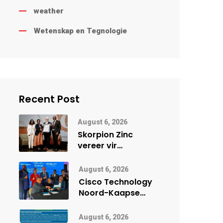
weather
Wetenskap en Tegnologie
Recent Post
August 6, 2026
Skorpion Zinc
vereer vir
uitstaande
veiligheidsprestasie
August 6, 2026
by Namibië Mynbou
Cisco Technology
Ekspo
Noord-Kaapse
Onderwys vorm
digitale toekoms
August 6, 2026