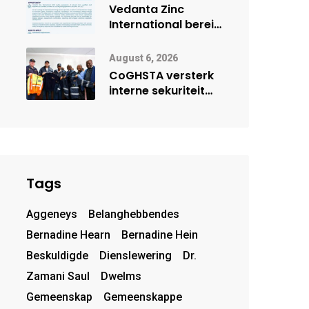
deur Cisco-
Vedanta Zinc
vennootskap
International berei
Skorpion Zinc voor
vir moontlike
August 6, 2026
herbegin
CoGHSTA versterk
interne sekuriteit
met oorhandiging
van uniforms
Tags
Aggeneys
Belanghebbendes
Bernadine Hearn
Bernadine Hein
Beskuldigde
Dienslewering
Dr.
Zamani Saul
Dwelms
Gemeenskap
Gemeenskappe