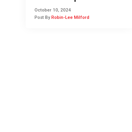
in Schmidtsdrift betrap
October 10, 2024
Post By
Robin-Lee Milford