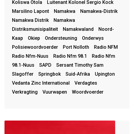
Koliswa Otola
Luitenant Kolonel Sergio Kock
Marsilino Lapont
Namakwa
Namakwa-Distrik
Namakwa Distrik
Namakwa
Distriksmunisipaliteit
Namakwaland
Noord-
Kaap
Okiep
Ondersteuning
Onderwys
Polisiewoordvoerder
Port Nolloth
Radio NFM
Radio Nfm-Nuus
Radio Nfm 98.1
Radio Nfm
98.1-Nuus
SAPD
Sersant Timothy Sam
Slagoffer
Springbok
Suid-Afrika
Upington
Vedanta Zinc International
Verdagtes
Verkragting
Vuurwapen
Woordvoerder