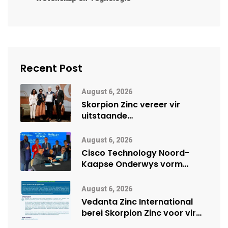
Recent Post
August 6, 2026
Skorpion Zinc vereer vir
uitstaande
veiligheidsprestasie by
Namibië Mynbou Ekspo
August 6, 2026
Cisco Technology Noord-
Kaapse Onderwys vorm
digitale toekoms deur Cisco-
vennootskap
August 6, 2026
Vedanta Zinc International
berei Skorpion Zinc voor vir
moontlike herbegin