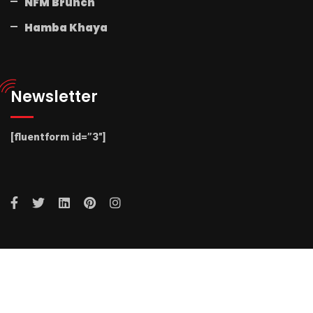
NFM Brunch
Hamba Khaya
Newsletter
[fluentform id=”3″]
© 2025 Radio NFM. All Rights Reserved by Radio NFM.