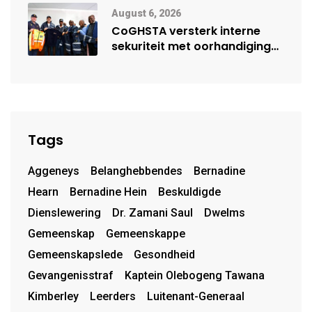
August 6, 2026
CoGHSTA versterk interne
sekuriteit met oorhandiging
van uniforms
Tags
Aggeneys
Belanghebbendes
Bernadine
Hearn
Bernadine Hein
Beskuldigde
Dienslewering
Dr. Zamani Saul
Dwelms
Gemeenskap
Gemeenskappe
Gemeenskapslede
Gesondheid
Gevangenisstraf
Kaptein Olebogeng Tawana
Kimberley
Leerders
Luitenant-Generaal