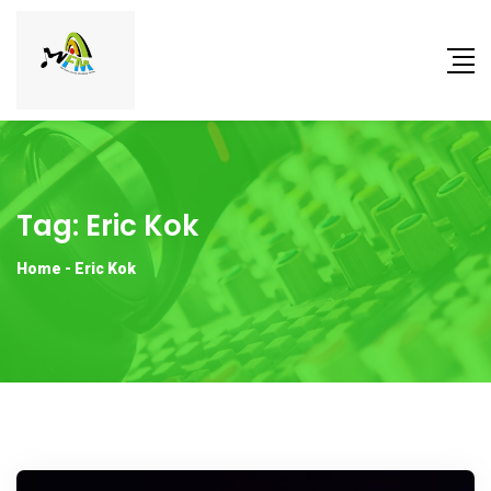
Tag:
Eric Kok
Home
-
Eric Kok