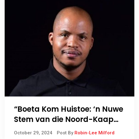
“Boeta Kom Huistoe: ‘n Nuwe
Stem van die Noord-Kaap
op die Silwerdoek”
October 29, 2024
Post By
Robin-Lee Milford