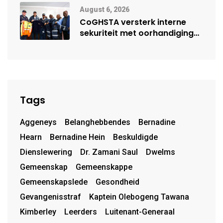
August 6, 2026
CoGHSTA versterk interne
sekuriteit met oorhandiging
van uniforms
Tags
Aggeneys
Belanghebbendes
Bernadine
Hearn
Bernadine Hein
Beskuldigde
Dienslewering
Dr. Zamani Saul
Dwelms
Gemeenskap
Gemeenskappe
Gemeenskapslede
Gesondheid
Gevangenisstraf
Kaptein Olebogeng Tawana
Kimberley
Leerders
Luitenant-Generaal