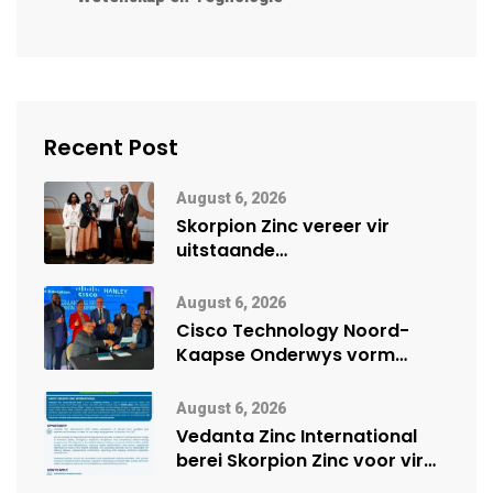
Recent Post
August 6, 2026
Skorpion Zinc vereer vir
uitstaande
veiligheidsprestasie by
Namibië Mynbou Ekspo
August 6, 2026
Cisco Technology Noord-
Kaapse Onderwys vorm
digitale toekoms deur Cisco-
vennootskap
August 6, 2026
Vedanta Zinc International
berei Skorpion Zinc voor vir
moontlike herbegin