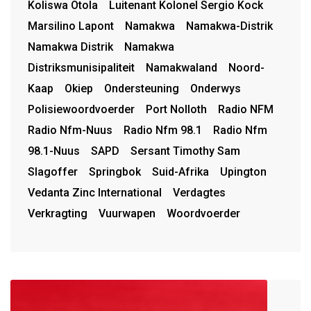
Koliswa Otola
Luitenant Kolonel Sergio Kock
Marsilino Lapont
Namakwa
Namakwa-Distrik
Namakwa Distrik
Namakwa
Distriksmunisipaliteit
Namakwaland
Noord-
Kaap
Okiep
Ondersteuning
Onderwys
Polisiewoordvoerder
Port Nolloth
Radio NFM
Radio Nfm-Nuus
Radio Nfm 98.1
Radio Nfm
98.1-Nuus
SAPD
Sersant Timothy Sam
Slagoffer
Springbok
Suid-Afrika
Upington
Vedanta Zinc International
Verdagtes
Verkragting
Vuurwapen
Woordvoerder