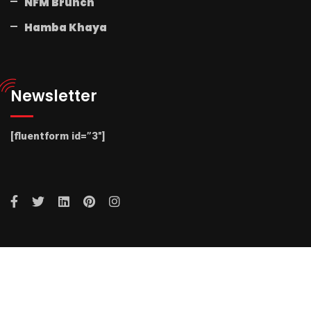
NFM Brunch
Hamba Khaya
Newsletter
[fluentform id=”3″]
© 2025 Radio NFM. All Rights Reserved by Radio NFM.