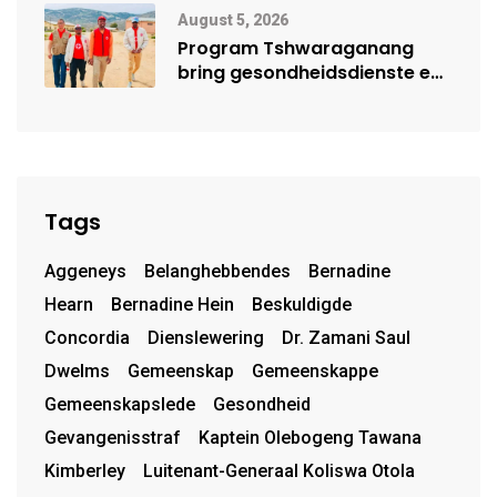
Mensehandel
August 5, 2026
Program Tshwaraganang
bring gesondheidsdienste en
opvoeding na Kamiesberg
Tags
Aggeneys
Belanghebbendes
Bernadine
Hearn
Bernadine Hein
Beskuldigde
Concordia
Dienslewering
Dr. Zamani Saul
Dwelms
Gemeenskap
Gemeenskappe
Gemeenskapslede
Gesondheid
Gevangenisstraf
Kaptein Olebogeng Tawana
Kimberley
Luitenant-Generaal Koliswa Otola