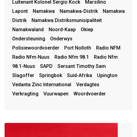
Luitenant Kolonel Sergio Kock
Marsilino
Lapont
Namakwa
Namakwa-Distrik
Namakwa
Distrik
Namakwa Distriksmunisipaliteit
Namakwaland
Noord-Kaap
Okiep
Ondersteuning
Onderwys
Polisiewoordvoerder
Port Nolloth
Radio NFM
Radio Nfm-Nuus
Radio Nfm 98.1
Radio Nfm
98.1-Nuus
SAPD
Sersant Timothy Sam
Slagoffer
Springbok
Suid-Afrika
Upington
Vedanta Zinc International
Verdagtes
Verkragting
Vuurwapen
Woordvoerder