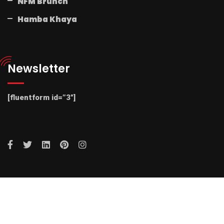
NFM Brunch
Hamba Khaya
Newsletter
[fluentform id=”3″]
© 2025 Radio NFM. All Rights Reserved by Radio NFM.