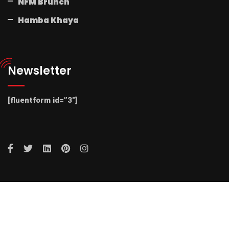
NFM Brunch
Hamba Khaya
Newsletter
[fluentform id=”3″]
© 2025 Radio NFM. All Rights Reserved by Radio NFM.