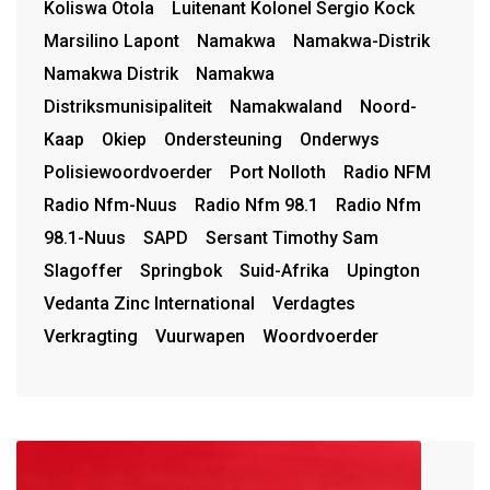
Koliswa Otola
Luitenant Kolonel Sergio Kock
Marsilino Lapont
Namakwa
Namakwa-Distrik
Namakwa Distrik
Namakwa
Distriksmunisipaliteit
Namakwaland
Noord-
Kaap
Okiep
Ondersteuning
Onderwys
Polisiewoordvoerder
Port Nolloth
Radio NFM
Radio Nfm-Nuus
Radio Nfm 98.1
Radio Nfm
98.1-Nuus
SAPD
Sersant Timothy Sam
Slagoffer
Springbok
Suid-Afrika
Upington
Vedanta Zinc International
Verdagtes
Verkragting
Vuurwapen
Woordvoerder