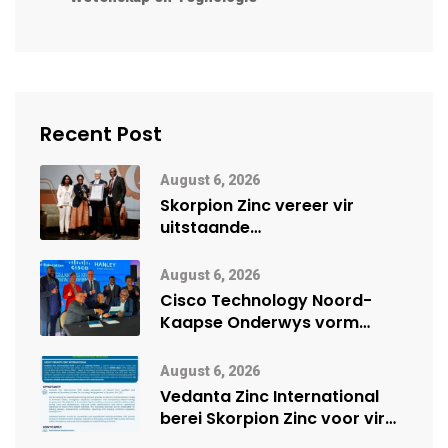
Recent Post
August 6, 2026
Skorpion Zinc vereer vir
uitstaande
veiligheidsprestasie by
Namibië Mynbou Ekspo
August 6, 2026
Cisco Technology Noord-
Kaapse Onderwys vorm
digitale toekoms deur Cisco-
vennootskap
August 6, 2026
Vedanta Zinc International
berei Skorpion Zinc voor vir
moontlike herbegin