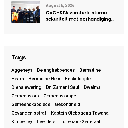
August 6, 2026
CoGHSTA versterk interne
sekuriteit met oorhandiging
van uniforms
Tags
Aggeneys
Belanghebbendes
Bernadine
Hearn
Bernadine Hein
Beskuldigde
Dienslewering
Dr. Zamani Saul
Dwelms
Gemeenskap
Gemeenskappe
Gemeenskapslede
Gesondheid
Gevangenisstraf
Kaptein Olebogeng Tawana
Kimberley
Leerders
Luitenant-Generaal