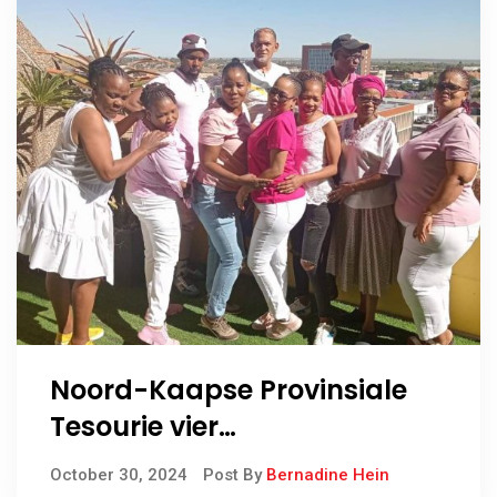
Noord-Kaapse Provinsiale
Tesourie vier
Borskankerbewusmakingsm
October 30, 2024
Post By
Bernadine Hein