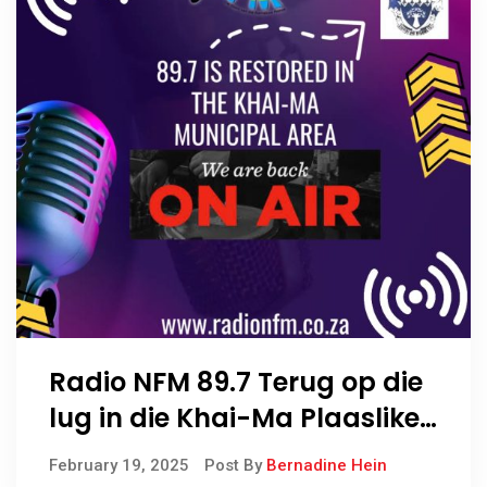
Radio NFM 89.7 Terug op die
lug in die Khai-Ma Plaaslike
Munisipaliteit
February 19, 2025
Post By
Bernadine Hein