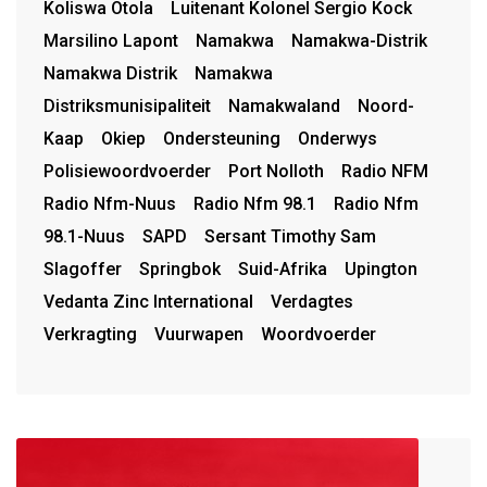
Koliswa Otola
Luitenant Kolonel Sergio Kock
Marsilino Lapont
Namakwa
Namakwa-Distrik
Namakwa Distrik
Namakwa
Distriksmunisipaliteit
Namakwaland
Noord-
Kaap
Okiep
Ondersteuning
Onderwys
Polisiewoordvoerder
Port Nolloth
Radio NFM
Radio Nfm-Nuus
Radio Nfm 98.1
Radio Nfm
98.1-Nuus
SAPD
Sersant Timothy Sam
Slagoffer
Springbok
Suid-Afrika
Upington
Vedanta Zinc International
Verdagtes
Verkragting
Vuurwapen
Woordvoerder