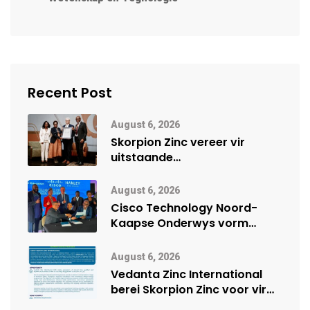
Recent Post
August 6, 2026
Skorpion Zinc vereer vir
uitstaande
veiligheidsprestasie by
Namibië Mynbou Ekspo
August 6, 2026
Cisco Technology Noord-
Kaapse Onderwys vorm
digitale toekoms deur Cisco-
vennootskap
August 6, 2026
Vedanta Zinc International
berei Skorpion Zinc voor vir
moontlike herbegin