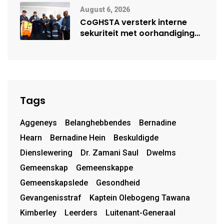
August 6, 2026
CoGHSTA versterk interne
sekuriteit met oorhandiging
van uniforms
Tags
Aggeneys
Belanghebbendes
Bernadine
Hearn
Bernadine Hein
Beskuldigde
Dienslewering
Dr. Zamani Saul
Dwelms
Gemeenskap
Gemeenskappe
Gemeenskapslede
Gesondheid
Gevangenisstraf
Kaptein Olebogeng Tawana
Kimberley
Leerders
Luitenant-Generaal