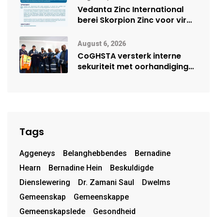
Vedanta Zinc International
berei Skorpion Zinc voor vir
moontlike herbegin
August 6, 2026
CoGHSTA versterk interne
sekuriteit met oorhandiging
van uniforms
Tags
Aggeneys
Belanghebbendes
Bernadine
Hearn
Bernadine Hein
Beskuldigde
Dienslewering
Dr. Zamani Saul
Dwelms
Gemeenskap
Gemeenskappe
Gemeenskapslede
Gesondheid