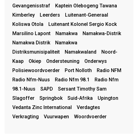
Gevangenisstraf
Kaptein Olebogeng Tawana
Kimberley
Leerders
Luitenant-Generaal
Koliswa Otola
Luitenant Kolonel Sergio Kock
Marsilino Lapont
Namakwa
Namakwa-Distrik
Namakwa Distrik
Namakwa
Distriksmunisipaliteit
Namakwaland
Noord-
Kaap
Okiep
Ondersteuning
Onderwys
Polisiewoordvoerder
Port Nolloth
Radio NFM
Radio Nfm-Nuus
Radio Nfm 98.1
Radio Nfm
98.1-Nuus
SAPD
Sersant Timothy Sam
Slagoffer
Springbok
Suid-Afrika
Upington
Vedanta Zinc International
Verdagtes
Verkragting
Vuurwapen
Woordvoerder