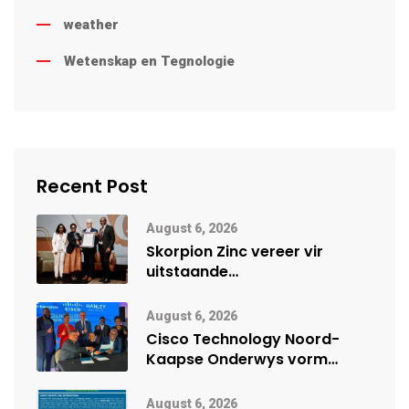
weather
Wetenskap en Tegnologie
Recent Post
August 6, 2026
Skorpion Zinc vereer vir
uitstaande
veiligheidsprestasie by
Namibië Mynbou Ekspo
August 6, 2026
Cisco Technology Noord-
Kaapse Onderwys vorm
digitale toekoms deur Cisco-
vennootskap
August 6, 2026