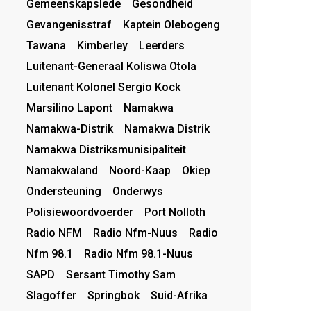
Gemeenskapslede
Gesondheid
Gevangenisstraf
Kaptein Olebogeng
Tawana
Kimberley
Leerders
Luitenant-Generaal Koliswa Otola
Luitenant Kolonel Sergio Kock
Marsilino Lapont
Namakwa
Namakwa-Distrik
Namakwa Distrik
Namakwa Distriksmunisipaliteit
Namakwaland
Noord-Kaap
Okiep
Ondersteuning
Onderwys
Polisiewoordvoerder
Port Nolloth
Radio NFM
Radio Nfm-Nuus
Radio
Nfm 98.1
Radio Nfm 98.1-Nuus
SAPD
Sersant Timothy Sam
Slagoffer
Springbok
Suid-Afrika