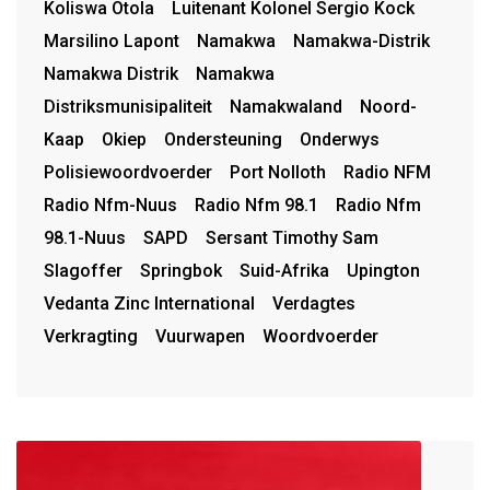
Koliswa Otola
Luitenant Kolonel Sergio Kock
Marsilino Lapont
Namakwa
Namakwa-Distrik
Namakwa Distrik
Namakwa
Distriksmunisipaliteit
Namakwaland
Noord-
Kaap
Okiep
Ondersteuning
Onderwys
Polisiewoordvoerder
Port Nolloth
Radio NFM
Radio Nfm-Nuus
Radio Nfm 98.1
Radio Nfm
98.1-Nuus
SAPD
Sersant Timothy Sam
Slagoffer
Springbok
Suid-Afrika
Upington
Vedanta Zinc International
Verdagtes
Verkragting
Vuurwapen
Woordvoerder