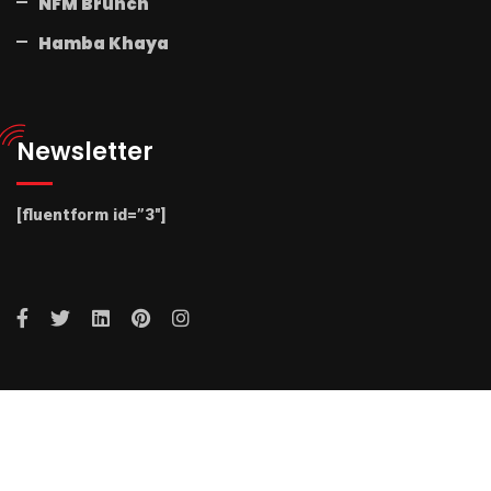
NFM Brunch
Hamba Khaya
Newsletter
[fluentform id=”3″]
© 2025 Radio NFM. All Rights Reserved by Radio NFM.