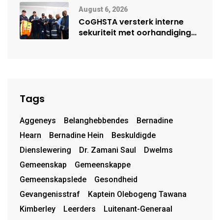
August 6, 2026
CoGHSTA versterk interne
sekuriteit met oorhandiging
van uniforms
Tags
Aggeneys
Belanghebbendes
Bernadine
Hearn
Bernadine Hein
Beskuldigde
Dienslewering
Dr. Zamani Saul
Dwelms
Gemeenskap
Gemeenskappe
Gemeenskapslede
Gesondheid
Gevangenisstraf
Kaptein Olebogeng Tawana
Kimberley
Leerders
Luitenant-Generaal