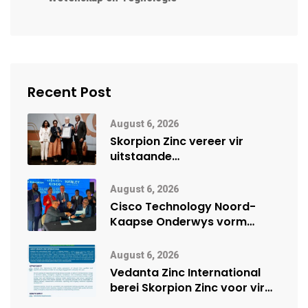
Recent Post
August 6, 2026
Skorpion Zinc vereer vir
uitstaande
veiligheidsprestasie by
Namibië Mynbou Ekspo
August 6, 2026
Cisco Technology Noord-
Kaapse Onderwys vorm
digitale toekoms deur Cisco-
vennootskap
August 6, 2026
Vedanta Zinc International
berei Skorpion Zinc voor vir
moontlike herbegin