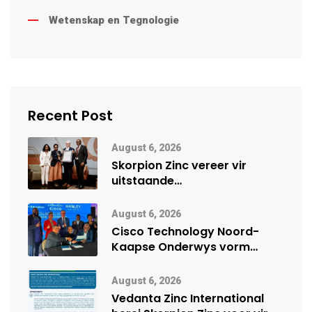
Wetenskap en Tegnologie
Recent Post
August 6, 2026
Skorpion Zinc vereer vir
uitstaande
veiligheidsprestasie by
Namibië Mynbou Ekspo
August 6, 2026
Cisco Technology Noord-
Kaapse Onderwys vorm
digitale toekoms deur Cisco-
vennootskap
August 6, 2026
Vedanta Zinc International