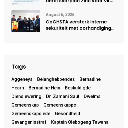
berei Skorpion Zinc voor vir
moontlike herbegin
August 6, 2026
CoGHSTA versterk interne
sekuriteit met oorhandiging
van uniforms
Tags
Aggeneys
Belanghebbendes
Bernadine
Hearn
Bernadine Hein
Beskuldigde
Dienslewering
Dr. Zamani Saul
Dwelms
Gemeenskap
Gemeenskappe
Gemeenskapslede
Gesondheid
Gevangenisstraf
Kaptein Olebogeng Tawana