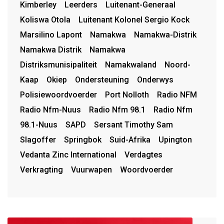
Kimberley
Leerders
Luitenant-Generaal
Koliswa Otola
Luitenant Kolonel Sergio Kock
Marsilino Lapont
Namakwa
Namakwa-Distrik
Namakwa Distrik
Namakwa
Distriksmunisipaliteit
Namakwaland
Noord-
Kaap
Okiep
Ondersteuning
Onderwys
Polisiewoordvoerder
Port Nolloth
Radio NFM
Radio Nfm-Nuus
Radio Nfm 98.1
Radio Nfm
98.1-Nuus
SAPD
Sersant Timothy Sam
Slagoffer
Springbok
Suid-Afrika
Upington
Vedanta Zinc International
Verdagtes
Verkragting
Vuurwapen
Woordvoerder