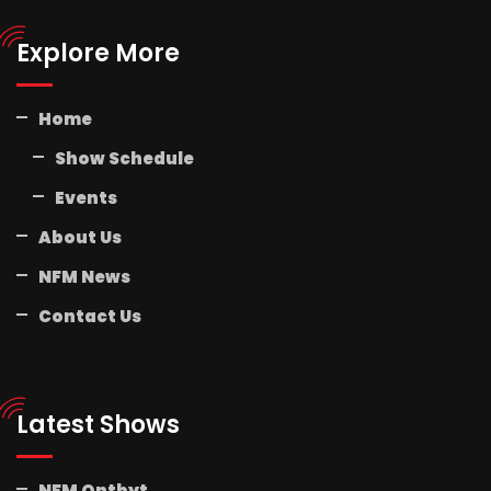
Explore More
Home
Show Schedule
Events
About Us
NFM News
Contact Us
Latest Shows
NFM Ontbyt