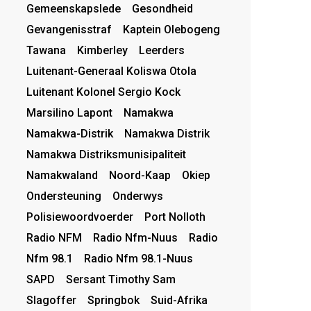
Gemeenskapslede
Gesondheid
Gevangenisstraf
Kaptein Olebogeng
Tawana
Kimberley
Leerders
Luitenant-Generaal Koliswa Otola
Luitenant Kolonel Sergio Kock
Marsilino Lapont
Namakwa
Namakwa-Distrik
Namakwa Distrik
Namakwa Distriksmunisipaliteit
Namakwaland
Noord-Kaap
Okiep
Ondersteuning
Onderwys
Polisiewoordvoerder
Port Nolloth
Radio NFM
Radio Nfm-Nuus
Radio
Nfm 98.1
Radio Nfm 98.1-Nuus
SAPD
Sersant Timothy Sam
Slagoffer
Springbok
Suid-Afrika