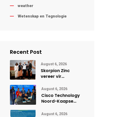
weather
Wetenskap en Tegnologie
Recent Post
August 6, 2026
Skorpion Zinc
vereer vir
uitstaande
veiligheidsprestasie
August 6, 2026
by Namibië Mynbou
Cisco Technology
Ekspo
Noord-Kaapse
Onderwys vorm
digitale toekoms
August 6, 2026