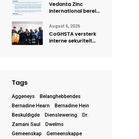
deur Cisco-
Vedanta Zinc
vennootskap
International berei
Skorpion Zinc voor
vir moontlike
August 6, 2026
herbegin
CoGHSTA versterk
interne sekuriteit
met oorhandiging
van uniforms
Tags
Aggeneys
Belanghebbendes
Bernadine Hearn
Bernadine Hein
Beskuldigde
Dienslewering
Dr.
Zamani Saul
Dwelms
Gemeenskap
Gemeenskappe