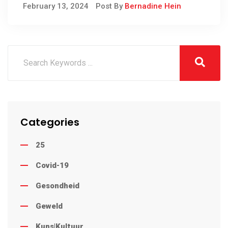
Tegniese Inter-
February 13, 2024
Post By
Bernadine Hein
regeringsverhoudinge (IGR)
aan
Categories
25
Covid-19
Gesondheid
Geweld
Kuns|Kultuur