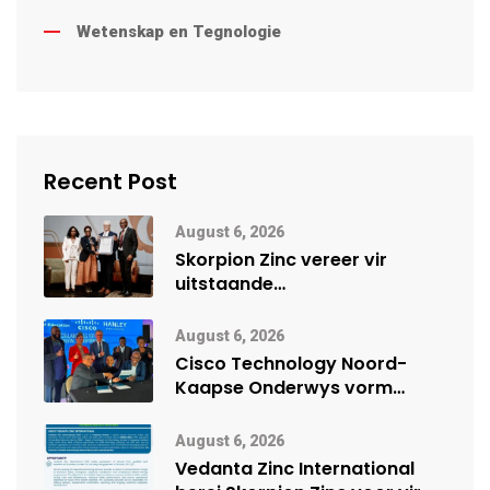
Wetenskap en Tegnologie
Recent Post
August 6, 2026
Skorpion Zinc vereer vir
uitstaande
veiligheidsprestasie by
Namibië Mynbou Ekspo
August 6, 2026
Cisco Technology Noord-
Kaapse Onderwys vorm
digitale toekoms deur Cisco-
vennootskap
August 6, 2026
Vedanta Zinc International