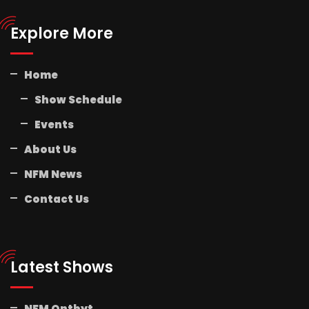
Explore More
Home
Show Schedule
Events
About Us
NFM News
Contact Us
Latest Shows
NFM Ontbyt