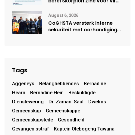
berei Skorpion Zinc voor vir
moontlike herbegin
August 6, 2026
CoGHSTA versterk interne
sekuriteit met oorhandiging
van uniforms
Tags
Aggeneys
Belanghebbendes
Bernadine
Hearn
Bernadine Hein
Beskuldigde
Dienslewering
Dr. Zamani Saul
Dwelms
Gemeenskap
Gemeenskappe
Gemeenskapslede
Gesondheid
Gevangenisstraf
Kaptein Olebogeng Tawana