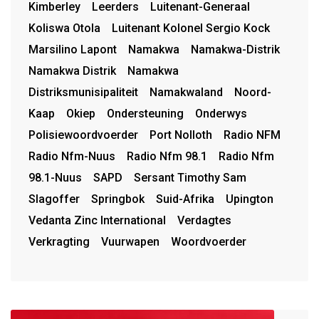
Kimberley
Leerders
Luitenant-Generaal
Koliswa Otola
Luitenant Kolonel Sergio Kock
Marsilino Lapont
Namakwa
Namakwa-Distrik
Namakwa Distrik
Namakwa
Distriksmunisipaliteit
Namakwaland
Noord-
Kaap
Okiep
Ondersteuning
Onderwys
Polisiewoordvoerder
Port Nolloth
Radio NFM
Radio Nfm-Nuus
Radio Nfm 98.1
Radio Nfm
98.1-Nuus
SAPD
Sersant Timothy Sam
Slagoffer
Springbok
Suid-Afrika
Upington
Vedanta Zinc International
Verdagtes
Verkragting
Vuurwapen
Woordvoerder