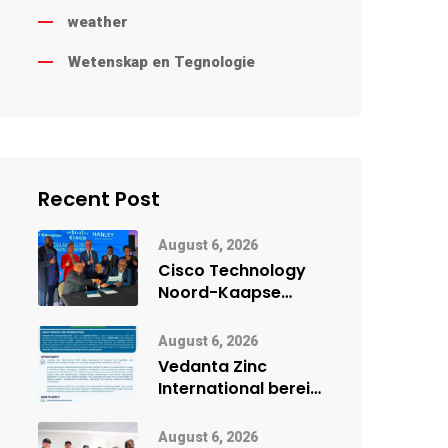
weather
Wetenskap en Tegnologie
Recent Post
August 6, 2026
Cisco Technology
Noord-Kaapse
Onderwys vorm
digitale toekoms
August 6, 2026
deur Cisco-
Vedanta Zinc
vennootskap
International berei
Skorpion Zinc voor
vir moontlike
August 6, 2026