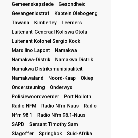
Gemeenskapslede
Gesondheid
Gevangenisstraf
Kaptein Olebogeng
Tawana
Kimberley
Leerders
Luitenant-Generaal Koliswa Otola
Luitenant Kolonel Sergio Kock
Marsilino Lapont
Namakwa
Namakwa-Distrik
Namakwa Distrik
Namakwa Distriksmunisipaliteit
Namakwaland
Noord-Kaap
Okiep
Ondersteuning
Onderwys
Polisiewoordvoerder
Port Nolloth
Radio NFM
Radio Nfm-Nuus
Radio
Nfm 98.1
Radio Nfm 98.1-Nuus
SAPD
Sersant Timothy Sam
Slagoffer
Springbok
Suid-Afrika