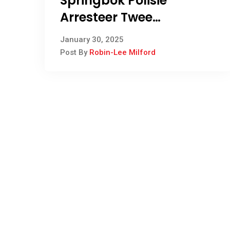
Springbok Polisie
Arresteer Twee
Verdagtes vir
January 30, 2025
Dwelmhandel
Post By
Robin-Lee Milford