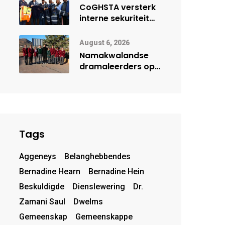
herbegin
CoGHSTA versterk
interne sekuriteit
met oorhandiging
van uniforms
August 6, 2026
Namakwalandse
dramaleerders op
pad na Steil
Dramafees
Tags
Aggeneys
Belanghebbendes
Bernadine Hearn
Bernadine Hein
Beskuldigde
Dienslewering
Dr.
Zamani Saul
Dwelms
Gemeenskap
Gemeenskappe