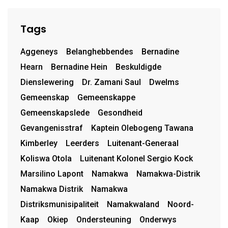
Tags
Aggeneys
Belanghebbendes
Bernadine
Hearn
Bernadine Hein
Beskuldigde
Dienslewering
Dr. Zamani Saul
Dwelms
Gemeenskap
Gemeenskappe
Gemeenskapslede
Gesondheid
Gevangenisstraf
Kaptein Olebogeng Tawana
Kimberley
Leerders
Luitenant-Generaal
Koliswa Otola
Luitenant Kolonel Sergio Kock
Marsilino Lapont
Namakwa
Namakwa-Distrik
Namakwa Distrik
Namakwa
Distriksmunisipaliteit
Namakwaland
Noord-
Kaap
Okiep
Ondersteuning
Onderwys