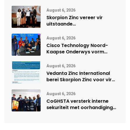
August 6, 2026
Skorpion Zinc vereer vir
uitstaande
veiligheidsprestasie by
Namibië Mynbou Ekspo
August 6, 2026
Cisco Technology Noord-
Kaapse Onderwys vorm
digitale toekoms deur Cisco-
vennootskap
August 6, 2026
Vedanta Zinc International
berei Skorpion Zinc voor vir
moontlike herbegin
August 6, 2026
CoGHSTA versterk interne
sekuriteit met oorhandiging
van uniforms