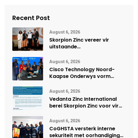
Recent Post
August 6, 2026
Skorpion Zinc vereer vir
uitstaande
veiligheidsprestasie by
Namibië Mynbou Ekspo
August 6, 2026
Cisco Technology Noord-
Kaapse Onderwys vorm
digitale toekoms deur Cisco-
vennootskap
August 6, 2026
Vedanta Zinc International
berei Skorpion Zinc voor vir
moontlike herbegin
August 6, 2026
CoGHSTA versterk interne
sekuriteit met oorhandiging