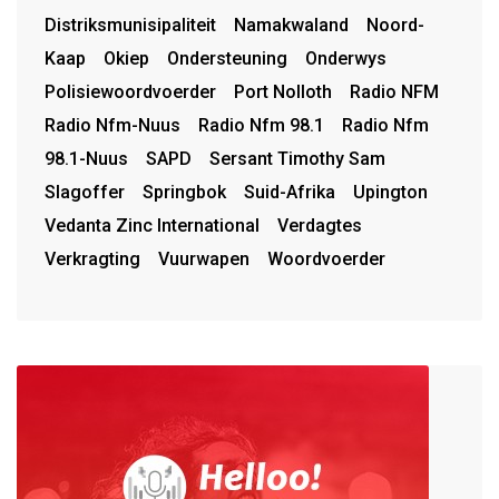
Distriksmunisipaliteit
Namakwaland
Noord-
Kaap
Okiep
Ondersteuning
Onderwys
Polisiewoordvoerder
Port Nolloth
Radio NFM
Radio Nfm-Nuus
Radio Nfm 98.1
Radio Nfm
98.1-Nuus
SAPD
Sersant Timothy Sam
Slagoffer
Springbok
Suid-Afrika
Upington
Vedanta Zinc International
Verdagtes
Verkragting
Vuurwapen
Woordvoerder