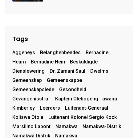
van uniforms
Tags
Aggeneys
Belanghebbendes
Bernadine
Hearn
Bernadine Hein
Beskuldigde
Dienslewering
Dr. Zamani Saul
Dwelms
Gemeenskap
Gemeenskappe
Gemeenskapslede
Gesondheid
Gevangenisstraf
Kaptein Olebogeng Tawana
Kimberley
Leerders
Luitenant-Generaal
Koliswa Otola
Luitenant Kolonel Sergio Kock
Marsilino Lapont
Namakwa
Namakwa-Distrik
Namakwa Distrik
Namakwa