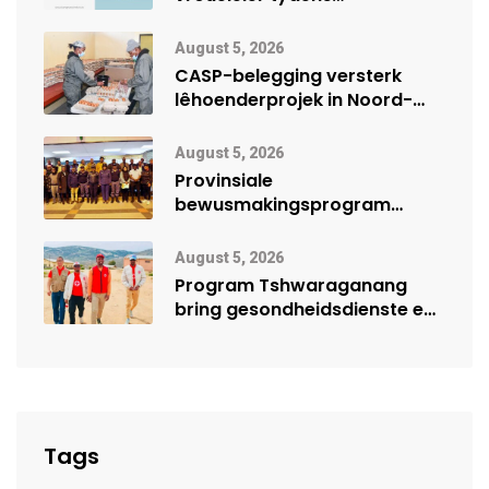
Vrouemaand
August 5, 2026
CASP-belegging versterk
lêhoenderprojek in Noord-
Kaap
August 5, 2026
Provinsiale
bewusmakingsprogram
herdenk Wêrelddag teen
Mensehandel
August 5, 2026
Program Tshwaraganang
bring gesondheidsdienste en
opvoeding na Kamiesberg
Tags