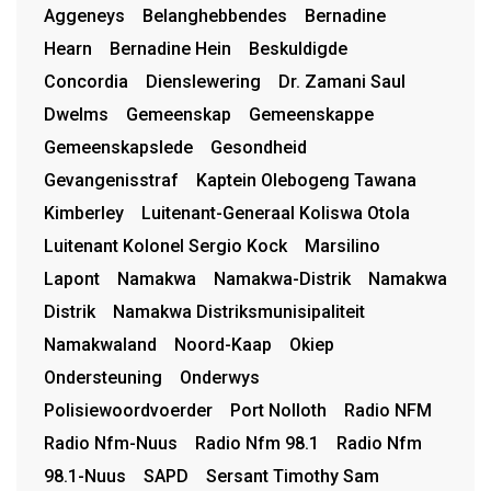
Aggeneys
Belanghebbendes
Bernadine
Hearn
Bernadine Hein
Beskuldigde
Concordia
Dienslewering
Dr. Zamani Saul
Dwelms
Gemeenskap
Gemeenskappe
Gemeenskapslede
Gesondheid
Gevangenisstraf
Kaptein Olebogeng Tawana
Kimberley
Luitenant-Generaal Koliswa Otola
Luitenant Kolonel Sergio Kock
Marsilino
Lapont
Namakwa
Namakwa-Distrik
Namakwa
Distrik
Namakwa Distriksmunisipaliteit
Namakwaland
Noord-Kaap
Okiep
Ondersteuning
Onderwys
Polisiewoordvoerder
Port Nolloth
Radio NFM
Radio Nfm-Nuus
Radio Nfm 98.1
Radio Nfm
98.1-Nuus
SAPD
Sersant Timothy Sam