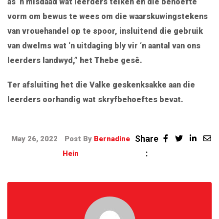
as ‘n misdaad wat leerders teiken en die behoefte
vorm om bewus te wees om die waarskuwingstekens
van vrouehandel op te spoor, insluitend die gebruik
van dwelms wat ‘n uitdaging bly vir ‘n aantal van ons
leerders landwyd,” het Thebe gesê.
Ter afsluiting het die Valke geskenksakke aan die
leerders oorhandig wat skryfbehoeftes bevat.
Share
May 26, 2022
Post By
Bernadine
:
Hein