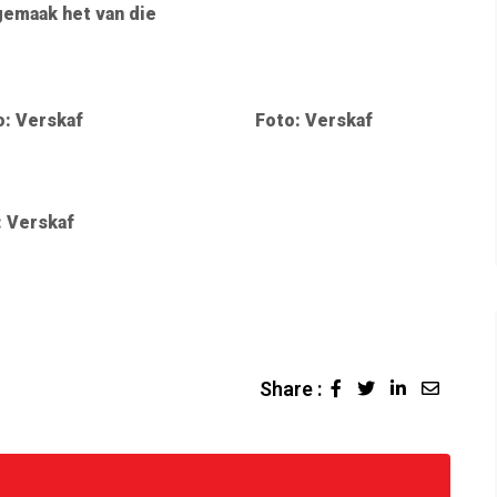
emaak het van die
o: Verskaf
Foto: Verskaf
: Verskaf
Share :