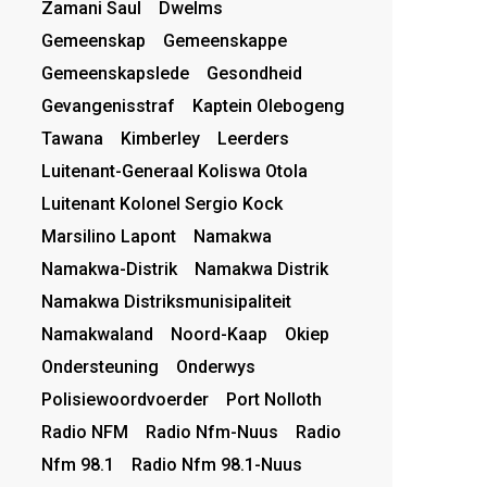
Zamani Saul
Dwelms
Gemeenskap
Gemeenskappe
Gemeenskapslede
Gesondheid
Gevangenisstraf
Kaptein Olebogeng
Tawana
Kimberley
Leerders
Luitenant-Generaal Koliswa Otola
Luitenant Kolonel Sergio Kock
Marsilino Lapont
Namakwa
Namakwa-Distrik
Namakwa Distrik
Namakwa Distriksmunisipaliteit
Namakwaland
Noord-Kaap
Okiep
Ondersteuning
Onderwys
Polisiewoordvoerder
Port Nolloth
Radio NFM
Radio Nfm-Nuus
Radio
Nfm 98.1
Radio Nfm 98.1-Nuus