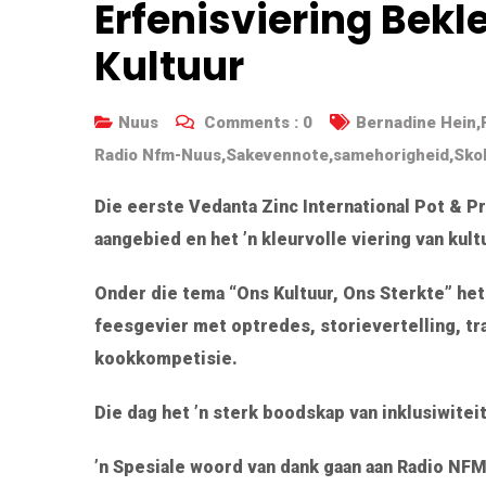
Erfenisviering Bek
Kultuur
Nuus
Comments :
0
Bernadine Hein
,
Radio Nfm-Nuus
,
Sakevennote
,
samehorigheid
,
Sko
Die eerste Vedanta Zinc International Pot & P
aangebied en het ’n kleurvolle viering van ku
Onder die tema “Ons Kultuur, Ons Sterkte” he
feesgevier met optredes, storievertelling, tr
kookkompetisie.
Die dag het ’n sterk boodskap van inklusiwitei
’n Spesiale woord van dank gaan aan Radio NFM