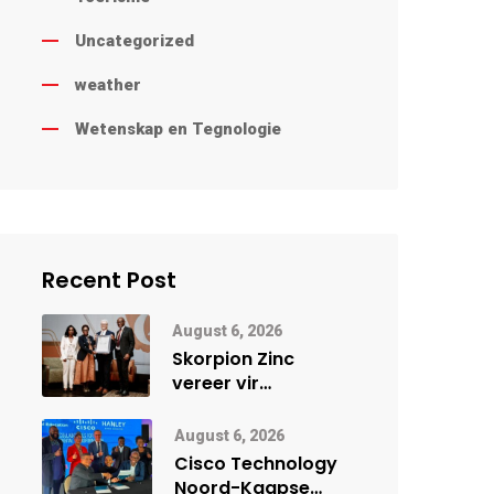
Uncategorized
weather
Wetenskap en Tegnologie
Recent Post
August 6, 2026
Skorpion Zinc
vereer vir
uitstaande
veiligheidsprestasie
August 6, 2026
by Namibië Mynbou
Cisco Technology
Ekspo
Noord-Kaapse