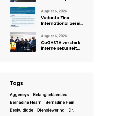
Onderwys vorm
digitale toekoms
August 6, 2026
deur Cisco-
Vedanta Zinc
vennootskap
International berei
Skorpion Zinc voor
vir moontlike
August 6, 2026
herbegin
CoGHSTA versterk
interne sekuriteit
met oorhandiging
van uniforms
Tags
Aggeneys
Belanghebbendes
Bernadine Hearn
Bernadine Hein
Beskuldigde
Dienslewering
Dr.