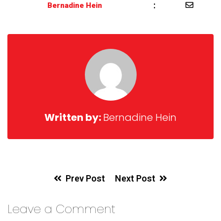
:
Bernadine Hein
Written by:
Bernadine Hein
Prev Post
Next Post
Leave a Comment