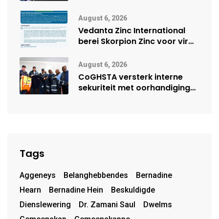
digitale toekoms deur Cisco-
vennootskap
August 6, 2026
Vedanta Zinc International
berei Skorpion Zinc voor vir
moontlike herbegin
August 6, 2026
CoGHSTA versterk interne
sekuriteit met oorhandiging
van uniforms
Tags
Aggeneys
Belanghebbendes
Bernadine
Hearn
Bernadine Hein
Beskuldigde
Dienslewering
Dr. Zamani Saul
Dwelms