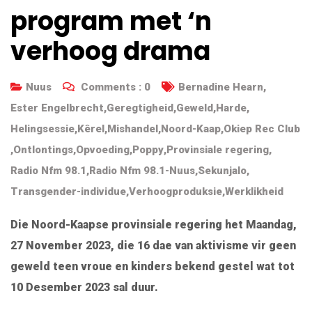
program met ‘n
verhoog drama
Nuus
Comments :
0
Bernadine Hearn
,
Ester Engelbrecht
,
Geregtigheid
,
Geweld
,
Harde
,
Helingsessie
,
Kêrel
,
Mishandel
,
Noord-Kaap
,
Okiep Rec Club
,
Ontlontings
,
Opvoeding
,
Poppy
,
Provinsiale regering
,
Radio Nfm 98.1
,
Radio Nfm 98.1-Nuus
,
Sekunjalo
,
Transgender-individue
,
Verhoogproduksie
,
Werklikheid
Die Noord-Kaapse provinsiale regering het Maandag,
27 November 2023, die 16 dae van aktivisme vir geen
geweld teen vroue en kinders bekend gestel wat tot
10 Desember 2023 sal duur.