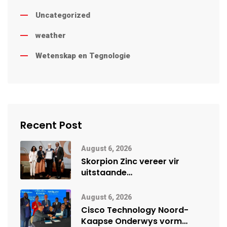
Uncategorized
weather
Wetenskap en Tegnologie
Recent Post
August 6, 2026
Skorpion Zinc vereer vir
uitstaande
veiligheidsprestasie by
Namibië Mynbou Ekspo
August 6, 2026
Cisco Technology Noord-
Kaapse Onderwys vorm