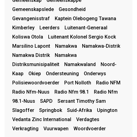
Gemeenskap
Gemeenskappe
Gemeenskapslede
Gesondheid
Gevangenisstraf
Kaptein Olebogeng Tawana
Kimberley
Leerders
Luitenant-Generaal
Koliswa Otola
Luitenant Kolonel Sergio Kock
Marsilino Lapont
Namakwa
Namakwa-Distrik
Namakwa Distrik
Namakwa
Distriksmunisipaliteit
Namakwaland
Noord-
Kaap
Okiep
Ondersteuning
Onderwys
Polisiewoordvoerder
Port Nolloth
Radio NFM
Radio Nfm-Nuus
Radio Nfm 98.1
Radio Nfm
98.1-Nuus
SAPD
Sersant Timothy Sam
Slagoffer
Springbok
Suid-Afrika
Upington
Vedanta Zinc International
Verdagtes
Verkragting
Vuurwapen
Woordvoerder