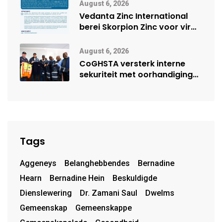
vennootskap
August 6, 2026
Vedanta Zinc International
berei Skorpion Zinc voor vir
moontlike herbegin
August 6, 2026
CoGHSTA versterk interne
sekuriteit met oorhandiging
van uniforms
Tags
Aggeneys
Belanghebbendes
Bernadine
Hearn
Bernadine Hein
Beskuldigde
Dienslewering
Dr. Zamani Saul
Dwelms
Gemeenskap
Gemeenskappe