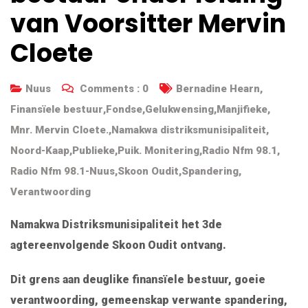
van Voorsitter Mervin
Cloete
Nuus
Comments :
0
Bernadine Hearn
,
Finansïele bestuur
,
Fondse
,
Gelukwensing
,
Manjifieke
,
Mnr. Mervin Cloete.
,
Namakwa distriksmunisipaliteit
,
Noord-Kaap
,
Publieke
,
Puik. Monitering
,
Radio Nfm 98.1
,
Radio Nfm 98.1-Nuus
,
Skoon Oudit
,
Spandering
,
Verantwoording
Namakwa Distriksmunisipaliteit het 3de
agtereenvolgende Skoon Oudit ontvang.
Dit grens aan deuglike finansïele bestuur, goeie
verantwoording, gemeenskap verwante spandering,