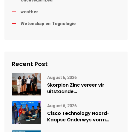
Uncategorized
weather
Wetenskap en Tegnologie
Recent Post
August 6, 2026
Skorpion Zinc vereer vir
uitstaande
veiligheidsprestasie by
Namibië Mynbou Ekspo
August 6, 2026
Cisco Technology Noord-
Kaapse Onderwys vorm
digitale toekoms deur Cisco-