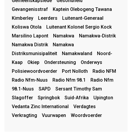
Gemeenskapslede
Gesondheid
Gevangenisstraf
Kaptein Olebogeng Tawana
Kimberley
Leerders
Luitenant-Generaal
Koliswa Otola
Luitenant Kolonel Sergio Kock
Marsilino Lapont
Namakwa
Namakwa-Distrik
Namakwa Distrik
Namakwa
Distriksmunisipaliteit
Namakwaland
Noord-
Kaap
Okiep
Ondersteuning
Onderwys
Polisiewoordvoerder
Port Nolloth
Radio NFM
Radio Nfm-Nuus
Radio Nfm 98.1
Radio Nfm
98.1-Nuus
SAPD
Sersant Timothy Sam
Slagoffer
Springbok
Suid-Afrika
Upington
Vedanta Zinc International
Verdagtes
Verkragting
Vuurwapen
Woordvoerder