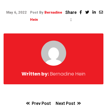
Share
May 6, 2022
Post By
Bernadine
:
Hein
Written by:
Bernadine Hein
Prev Post
Next Post