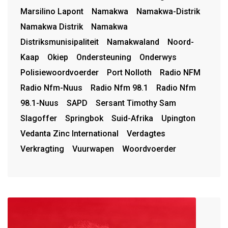
Marsilino Lapont
Namakwa
Namakwa-Distrik
Namakwa Distrik
Namakwa
Distriksmunisipaliteit
Namakwaland
Noord-
Kaap
Okiep
Ondersteuning
Onderwys
Polisiewoordvoerder
Port Nolloth
Radio NFM
Radio Nfm-Nuus
Radio Nfm 98.1
Radio Nfm
98.1-Nuus
SAPD
Sersant Timothy Sam
Slagoffer
Springbok
Suid-Afrika
Upington
Vedanta Zinc International
Verdagtes
Verkragting
Vuurwapen
Woordvoerder