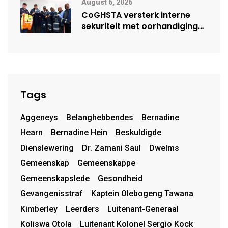
August 6, 2026
CoGHSTA versterk interne
sekuriteit met oorhandiging
van uniforms
Tags
Aggeneys
Belanghebbendes
Bernadine
Hearn
Bernadine Hein
Beskuldigde
Dienslewering
Dr. Zamani Saul
Dwelms
Gemeenskap
Gemeenskappe
Gemeenskapslede
Gesondheid
Gevangenisstraf
Kaptein Olebogeng Tawana
Kimberley
Leerders
Luitenant-Generaal
Koliswa Otola
Luitenant Kolonel Sergio Kock