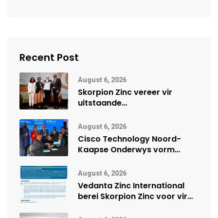
Recent Post
August 6, 2026
Skorpion Zinc vereer vir
uitstaande
veiligheidsprestasie by
Namibië Mynbou Ekspo
August 6, 2026
Cisco Technology Noord-
Kaapse Onderwys vorm
digitale toekoms deur Cisco-
vennootskap
August 6, 2026
Vedanta Zinc International
berei Skorpion Zinc voor vir
moontlike herbegin