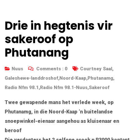
Drie in hegtenis vir
sakeroof op
Phutanang
Nuus
Comments :
0
Courtney Saal
,
Galeshewe-landdroshof
,
Noord-Kaap
,
Phutanamg
,
Radio Nfm 98.1
,
Radio Nfm 98.1-Nuus
,
Sakeroof
Twee gewapende mans het verlede week, op
Phutanamg, in die Noord-Kaap ‘n buitelandse
snoepwinkel-eienaar aangehou as kluisenaar en
beroof
Die verdagters het 2 selfone asook n R3000 kontant