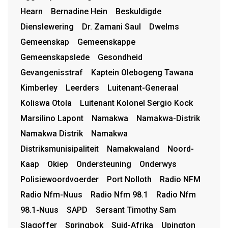
Hearn
Bernadine Hein
Beskuldigde
Dienslewering
Dr. Zamani Saul
Dwelms
Gemeenskap
Gemeenskappe
Gemeenskapslede
Gesondheid
Gevangenisstraf
Kaptein Olebogeng Tawana
Kimberley
Leerders
Luitenant-Generaal
Koliswa Otola
Luitenant Kolonel Sergio Kock
Marsilino Lapont
Namakwa
Namakwa-Distrik
Namakwa Distrik
Namakwa
Distriksmunisipaliteit
Namakwaland
Noord-
Kaap
Okiep
Ondersteuning
Onderwys
Polisiewoordvoerder
Port Nolloth
Radio NFM
Radio Nfm-Nuus
Radio Nfm 98.1
Radio Nfm
98.1-Nuus
SAPD
Sersant Timothy Sam
Slagoffer
Springbok
Suid-Afrika
Upington