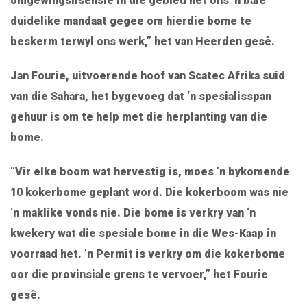
omgewingslisensie in die gebied het ons ‘n baie
duidelike mandaat gegee om hierdie bome te
beskerm terwyl ons werk,” het van Heerden gesê.
Jan Fourie, uitvoerende hoof van Scatec Afrika suid
van die Sahara, het bygevoeg dat ‘n spesialisspan
gehuur is om te help met die herplanting van die
bome.
“Vir elke boom wat hervestig is, moes ’n bykomende
10 kokerbome geplant word. Die kokerboom was nie
‘n maklike vonds nie. Die bome is verkry van ‘n
kwekery wat die spesiale bome in die Wes-Kaap in
voorraad het. ’n Permit is verkry om die kokerbome
oor die provinsiale grens te vervoer,” het Fourie
gesê.