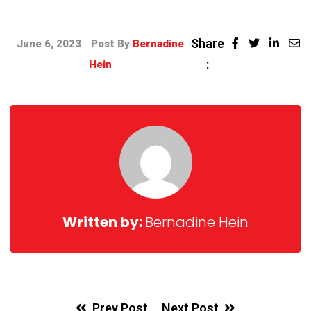
Share
June 6, 2023
Post By
Bernadine
:
Hein
Written by:
Bernadine Hein
Prev Post
Next Post