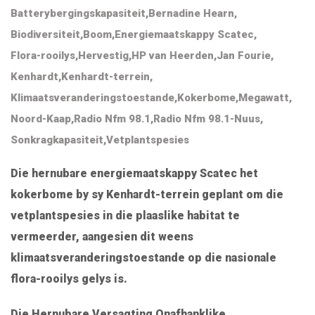
Batterybergingskapasiteit
,
Bernadine Hearn
,
Biodiversiteit
,
Boom
,
Energiemaatskappy Scatec
,
Flora-rooilys
,
Hervestig
,
HP van Heerden
,
Jan Fourie
,
Kenhardt
,
Kenhardt-terrein
,
Klimaatsveranderingstoestande
,
Kokerbome
,
Megawatt
,
Noord-Kaap
,
Radio Nfm 98.1
,
Radio Nfm 98.1-Nuus
,
Sonkragkapasiteit
,
Vetplantspesies
Die hernubare energiemaatskappy Scatec het
kokerbome by sy Kenhardt-terrein geplant om die
vetplantspesies in die plaaslike habitat te
vermeerder, aangesien dit weens
klimaatsveranderingstoestande op die nasionale
flora-rooilys gelys is.
Die Hernubare Versagting Onafhanklike