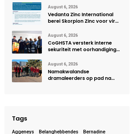
vennootskap
August 6, 2026
Vedanta Zinc International
berei Skorpion Zinc voor vir
moontlike herbegin
August 6, 2026
CoGHSTA versterk interne
sekuriteit met oorhandiging
van uniforms
August 6, 2026
Namakwalandse
dramaleerders op pad na
Steil Dramafees
Tags
Aggeneys
Belanghebbendes
Bernadine