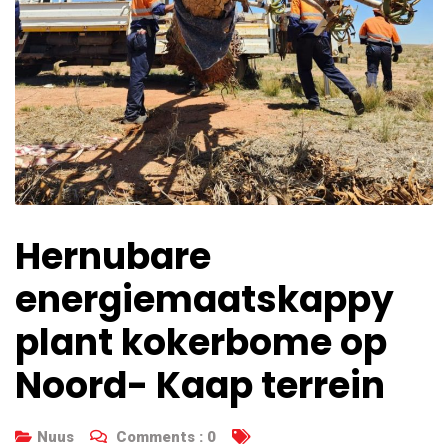
Hernubare
energiemaatskappy
plant kokerbome op
Noord- Kaap terrein
Nuus
Comments :
0