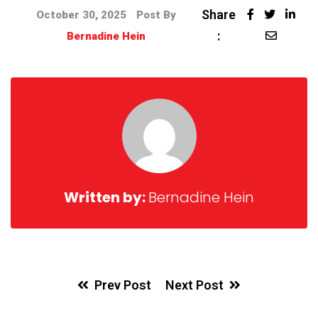
Share
October 30, 2025
Post By
:
Bernadine Hein
Written by:
Bernadine Hein
Prev Post
Next Post