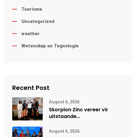
Toerisme
Uncategorized
weather
Wetenskap en Tegnologie
Recent Post
August 6, 2026
Skorpion Zinc vereer vir
uitstaande
veiligheidsprestasie by
Namibië Mynbou Ekspo
August 6, 2026