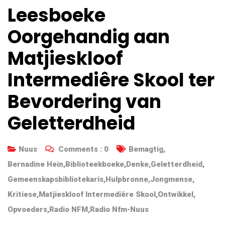
Leesboeke
Oorgehandig aan
Matjieskloof
Intermediêre Skool ter
Bevordering van
Geletterdheid
Nuus
Comments :
0
Bemagtig
,
Bernadine Hein
,
Biblioteekboeke
,
Denke
,
Geletterdheid
,
Gemeenskapsbibliotekaris
,
Hulpbronne
,
Jongmense
,
Kritiese
,
Matjieskloof Intermediêre Skool
,
Ontwikkel
,
Opvoeders
,
Radio NFM
,
Radio Nfm-Nuus