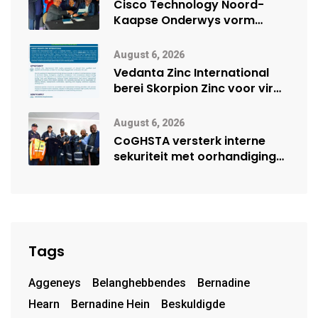
Cisco Technology Noord-
Kaapse Onderwys vorm
digitale toekoms deur Cisco-
vennootskap
August 6, 2026
Vedanta Zinc International
berei Skorpion Zinc voor vir
moontlike herbegin
August 6, 2026
CoGHSTA versterk interne
sekuriteit met oorhandiging
van uniforms
Tags
Aggeneys
Belanghebbendes
Bernadine
Hearn
Bernadine Hein
Beskuldigde