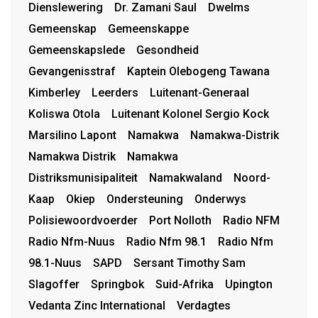
Dienslewering
Dr. Zamani Saul
Dwelms
Gemeenskap
Gemeenskappe
Gemeenskapslede
Gesondheid
Gevangenisstraf
Kaptein Olebogeng Tawana
Kimberley
Leerders
Luitenant-Generaal
Koliswa Otola
Luitenant Kolonel Sergio Kock
Marsilino Lapont
Namakwa
Namakwa-Distrik
Namakwa Distrik
Namakwa
Distriksmunisipaliteit
Namakwaland
Noord-
Kaap
Okiep
Ondersteuning
Onderwys
Polisiewoordvoerder
Port Nolloth
Radio NFM
Radio Nfm-Nuus
Radio Nfm 98.1
Radio Nfm
98.1-Nuus
SAPD
Sersant Timothy Sam
Slagoffer
Springbok
Suid-Afrika
Upington
Vedanta Zinc International
Verdagtes