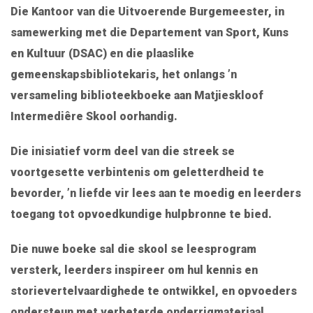
Die Kantoor van die Uitvoerende Burgemeester, in
samewerking met die Departement van Sport, Kuns
en Kultuur (DSAC) en die plaaslike
gemeenskapsbibliotekaris, het onlangs ’n
versameling biblioteekboeke aan Matjieskloof
Intermediêre Skool oorhandig.
Die inisiatief vorm deel van die streek se
voortgesette verbintenis om geletterdheid te
bevorder, ’n liefde vir lees aan te moedig en leerders
toegang tot opvoedkundige hulpbronne te bied.
Die nuwe boeke sal die skool se leesprogram
versterk, leerders inspireer om hul kennis en
storievertelvaardighede te ontwikkel, en opvoeders
ondersteun met verbeterde onderrigmateriaal.