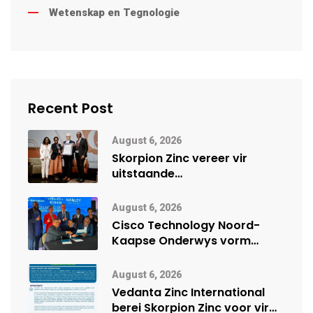
Wetenskap en Tegnologie
Recent Post
August 6, 2026
Skorpion Zinc vereer vir
uitstaande
veiligheidsprestasie by
Namibië Mynbou Ekspo
August 6, 2026
Cisco Technology Noord-
Kaapse Onderwys vorm
digitale toekoms deur Cisco-
vennootskap
August 6, 2026
Vedanta Zinc International
berei Skorpion Zinc voor vir