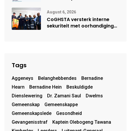
moontlike herbegin
August 6, 2026
CoGHSTA versterk interne
sekuriteit met oorhandiging
van uniforms
Tags
Aggeneys
Belanghebbendes
Bernadine
Hearn
Bernadine Hein
Beskuldigde
Dienslewering
Dr. Zamani Saul
Dwelms
Gemeenskap
Gemeenskappe
Gemeenskapslede
Gesondheid
Gevangenisstraf
Kaptein Olebogeng Tawana
Kimberley
Leerders
Luitenant-Generaal