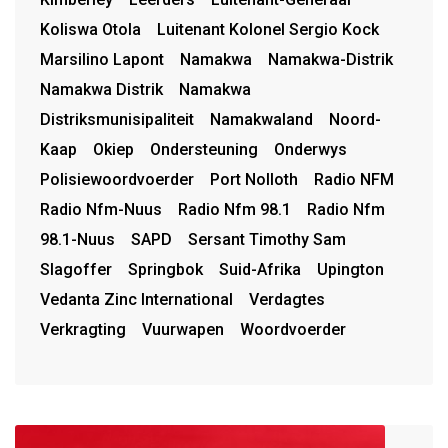
Koliswa Otola
Luitenant Kolonel Sergio Kock
Marsilino Lapont
Namakwa
Namakwa-Distrik
Namakwa Distrik
Namakwa
Distriksmunisipaliteit
Namakwaland
Noord-
Kaap
Okiep
Ondersteuning
Onderwys
Polisiewoordvoerder
Port Nolloth
Radio NFM
Radio Nfm-Nuus
Radio Nfm 98.1
Radio Nfm
98.1-Nuus
SAPD
Sersant Timothy Sam
Slagoffer
Springbok
Suid-Afrika
Upington
Vedanta Zinc International
Verdagtes
Verkragting
Vuurwapen
Woordvoerder