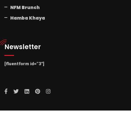
NFM Brunch
Hamba Khaya
Newsletter
[fluentform id=”3″]
© 2025 Radio NFM. All Rights Reserved by Radio NFM.