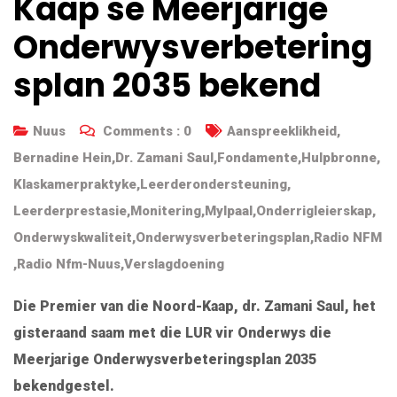
Kaap se Meerjarige
Onderwysverbetering
splan 2035 bekend
Nuus
Comments :
0
Aanspreeklikheid
,
Bernadine Hein
,
Dr. Zamani Saul
,
Fondamente
,
Hulpbronne
,
Klaskamerpraktyke
,
Leerderondersteuning
,
Leerderprestasie
,
Monitering
,
Mylpaal
,
Onderrigleierskap
,
Onderwyskwaliteit
,
Onderwysverbeteringsplan
,
Radio NFM
,
Radio Nfm-Nuus
,
Verslagdoening
Die Premier van die Noord-Kaap, dr. Zamani Saul, het
gisteraand saam met die LUR vir Onderwys die
Meerjarige Onderwysverbeteringsplan 2035
bekendgestel.